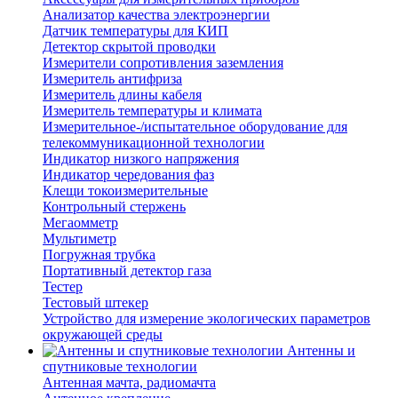
Анализатор качества электроэнергии
Датчик температуры для КИП
Детектор скрытой проводки
Измерители сопротивления заземления
Измеритель антифриза
Измеритель длины кабеля
Измеритель температуры и климата
Измерительное-/испытательное оборудование для
телекоммуникационной технологии
Индикатор низкого напряжения
Индикатор чередования фаз
Клещи токоизмерительные
Контрольный стержень
Мегаомметр
Мультиметр
Погружная трубка
Портативный детектор газа
Тестер
Тестовый штекер
Устройство для измерение экологических параметров
окружающей среды
Антенны и
спутниковые технологии
Антенная мачта, радиомачта