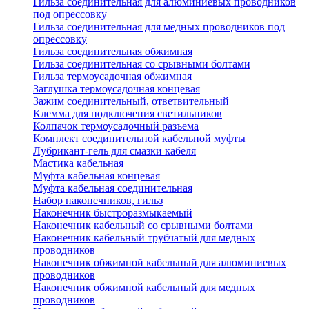
Гильза соединительная для алюминиевых проводников
под опрессовку
Гильза соединительная для медных проводников под
опрессовку
Гильза соединительная обжимная
Гильза соединительная со срывными болтами
Гильза термоусадочная обжимная
Заглушка термоусадочная концевая
Зажим соединительный, ответвительный
Клемма для подключения светильников
Колпачок термоусадочный разъема
Комплект соединительной кабельной муфты
Лубрикант-гель для смазки кабеля
Мастика кабельная
Муфта кабельная концевая
Муфта кабельная соединительная
Набор наконечников, гильз
Наконечник быстроразмыкаемый
Наконечник кабельный со срывными болтами
Наконечник кабельный трубчатый для медных
проводников
Наконечник обжимной кабельный для алюминиевых
проводников
Наконечник обжимной кабельный для медных
проводников