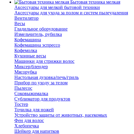
Бытовая техника мелкая
Аксессуары для мелкой бытовой техники
Аксессуары для ухода за полом и систем пылеудаления
Вентилятор
Весы
Гладильное оборудование
Измельчитель, рубилка
Кофемашина
Кофемашина эспрессо
Кофемолка
Кухонные весы
Машинки для стрижки волос
Миксер/блендер
Мясорубка
Настольная духовка/печь/гриль
Прибор по уходу за телом
Пылесос
Соковыжималка
Сублиматор для продуктов
Тостер
Точилка для ножей
Устройство защиты от животных, насекомых
Фен для волос
Хлебопечка
Шейкер для напитков