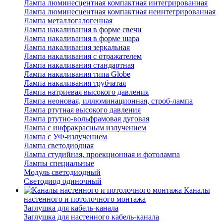
Лампа люминесцентная компактная интегрированная
Лампа люминесцентная компактная неинтегрированная
Лампа металлогалогенная
Лампа накаливания в форме свечи
Лампа накаливания в форме шара
Лампа накаливания зеркальная
Лампа накаливания с отражателем
Лампа накаливания стандартная
Лампа накаливания типа Globe
Лампа накаливания трубчатая
Лампа натриевая высокого давления
Лампа неоновая, иллюминационная, строб-лампа
Лампа ртутная высокого давления
Лампа ртутно-вольфрамовая дуговая
Лампа с инфракрасным излучением
Лампа с УФ-излучением
Лампа светодиодная
Лампа студийная, проекционная и фотолампа
Лампы специальные
Модуль светодиодный
Светодиод одиночный
Каналы
настенного и потолочного монтажа
Заглушка для кабель-канала
Заглушка для настенного кабель-канала