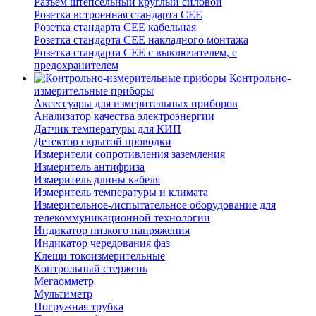
Разъем штепсельный круглый силовой
Розетка встроенная стандарта CEE
Розетка стандарта СЕЕ кабельная
Розетка стандарта СЕЕ накладного монтажа
Розетка стандарта СЕЕ с выключателем, с
предохранителем
Контрольно-
измерительные приборы
Аксессуары для измерительных приборов
Анализатор качества электроэнергии
Датчик температуры для КИП
Детектор скрытой проводки
Измерители сопротивления заземления
Измеритель антифриза
Измеритель длины кабеля
Измеритель температуры и климата
Измерительное-/испытательное оборудование для
телекоммуникационной технологии
Индикатор низкого напряжения
Индикатор чередования фаз
Клещи токоизмерительные
Контрольный стержень
Мегаомметр
Мультиметр
Погружная трубка