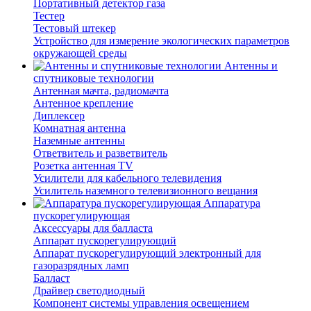
Портативный детектор газа
Тестер
Тестовый штекер
Устройство для измерение экологических параметров
окружающей среды
Антенны и
спутниковые технологии
Антенная мачта, радиомачта
Антенное крепление
Диплексер
Комнатная антенна
Наземные антенны
Ответвитель и разветвитель
Розетка антенная TV
Усилители для кабельного телевидения
Усилитель наземного телевизионного вещания
Аппаратура
пускорегулирующая
Аксессуары для балласта
Аппарат пускорегулирующий
Аппарат пускорегулирующий электронный для
газоразрядных ламп
Балласт
Драйвер светодиодный
Компонент системы управления освещением