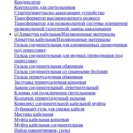
Конденсатор
Контроллер для светильников
Стартер/импульсно-зажигающее устройство
Трансформатор высоковольтного розжига
Трансформатор для низковольтной системы освещения/
низковольтной галогенной лампы накаливания
Арматура кабельная/Изоляционные материалы
Гильза соединительная для алюминиевых проводников
под опрессовку
Гильза соединительная для медных проводников под
опрессовку
Гильза соединительная обжимная
Гильза соединительная со срывными болтами
Гильза термоусадочная обжимная
Заглушка термоусадочная концевая
Зажим соединительный, ответвительный
Клемма для подключения светильников
Колпачок термоусадочный разъема
Комплект соединительной кабельной муфты
Лубрикант-гель для смазки кабеля
Мастика кабельная
Муфта кабельная концевая
Муфта кабельная соединительная
Набор наконечников, гильз