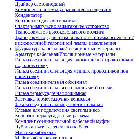
Драйвер светодиодный
Компонент системы управления освещением
Конденсатор
Контроллер для светильников
Стартер/импульсно-зажигающее устройство
Трансформатор высоковольтного розжига
Трансформатор для низковольтной системы освещения/
низковольтной галогенной лампы накаливания
Арматура кабельная/Изоляционные материалы
Гильза соединительная для алюминиевых проводников
под опрессовку
Гильза соединительная для медных проводников под
опрессовку
Гильза соединительная обжимная
Гильза соединительная со срывными болтами
Гильза термоусадочная обжимная
Заглушка термоусадочная концевая
Зажим соединительный, ответвительный
Клемма для подключения светильников
Колпачок термоусадочный разъема
Комплект соединительной кабельной муфты
Лубрикант-гель для смазки кабеля
Мастика кабельная
Муфта кабельная концевая