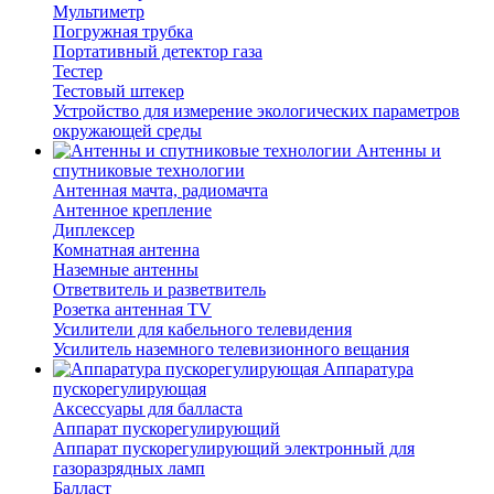
Мультиметр
Погружная трубка
Портативный детектор газа
Тестер
Тестовый штекер
Устройство для измерение экологических параметров
окружающей среды
Антенны и
спутниковые технологии
Антенная мачта, радиомачта
Антенное крепление
Диплексер
Комнатная антенна
Наземные антенны
Ответвитель и разветвитель
Розетка антенная TV
Усилители для кабельного телевидения
Усилитель наземного телевизионного вещания
Аппаратура
пускорегулирующая
Аксессуары для балласта
Аппарат пускорегулирующий
Аппарат пускорегулирующий электронный для
газоразрядных ламп
Балласт