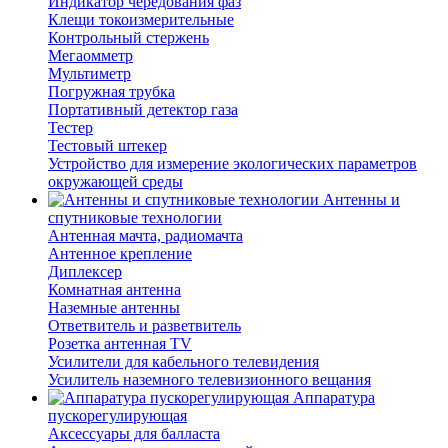
Индикатор чередования фаз
Клещи токоизмерительные
Контрольный стержень
Мегаомметр
Мультиметр
Погружная трубка
Портативный детектор газа
Тестер
Тестовый штекер
Устройство для измерение экологических параметров
окружающей среды
Антенны и
спутниковые технологии
Антенная мачта, радиомачта
Антенное крепление
Диплексер
Комнатная антенна
Наземные антенны
Ответвитель и разветвитель
Розетка антенная TV
Усилители для кабельного телевидения
Усилитель наземного телевизионного вещания
Аппаратура
пускорегулирующая
Аксессуары для балласта