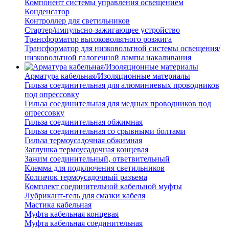
Компонент системы управления освещением
Конденсатор
Контроллер для светильников
Стартер/импульсно-зажигающее устройство
Трансформатор высоковольтного розжига
Трансформатор для низковольтной системы освещения/
низковольтной галогенной лампы накаливания
Арматура кабельная/Изоляционные материалы
Гильза соединительная для алюминиевых проводников
под опрессовку
Гильза соединительная для медных проводников под
опрессовку
Гильза соединительная обжимная
Гильза соединительная со срывными болтами
Гильза термоусадочная обжимная
Заглушка термоусадочная концевая
Зажим соединительный, ответвительный
Клемма для подключения светильников
Колпачок термоусадочный разъема
Комплект соединительной кабельной муфты
Лубрикант-гель для смазки кабеля
Мастика кабельная
Муфта кабельная концевая
Муфта кабельная соединительная