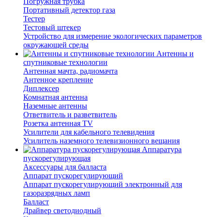
Погружная трубка
Портативный детектор газа
Тестер
Тестовый штекер
Устройство для измерение экологических параметров
окружающей среды
Антенны и
спутниковые технологии
Антенная мачта, радиомачта
Антенное крепление
Диплексер
Комнатная антенна
Наземные антенны
Ответвитель и разветвитель
Розетка антенная TV
Усилители для кабельного телевидения
Усилитель наземного телевизионного вещания
Аппаратура
пускорегулирующая
Аксессуары для балласта
Аппарат пускорегулирующий
Аппарат пускорегулирующий электронный для
газоразрядных ламп
Балласт
Драйвер светодиодный