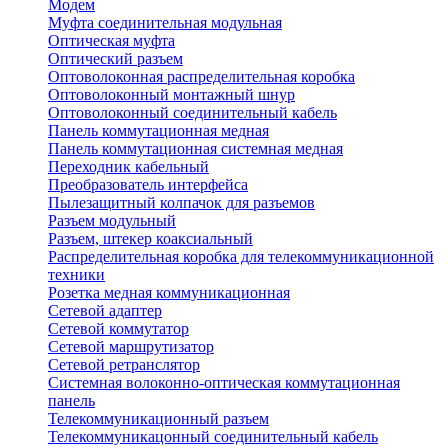
Модем
Муфта соединительная модульная
Оптическая муфта
Оптический разъем
Оптоволоконная распределительная коробка
Оптоволоконный монтажный шнур
Оптоволоконный соединительный кабель
Панель коммутационная медная
Панель коммутационная системная медная
Переходник кабельный
Преобразователь интерфейса
Пылезащитный колпачок для разъемов
Разъем модульный
Разъем, штекер коаксиальный
Распределительная коробка для телекоммуникационной
техники
Розетка медная коммуникационная
Сетевой адаптер
Сетевой коммутатор
Сетевой маршрутизатор
Сетевой ретранслятор
Системная волоконно-оптическая коммутационная
панель
Телекоммуникационный разъем
Телекоммуникацонный соединительный кабель