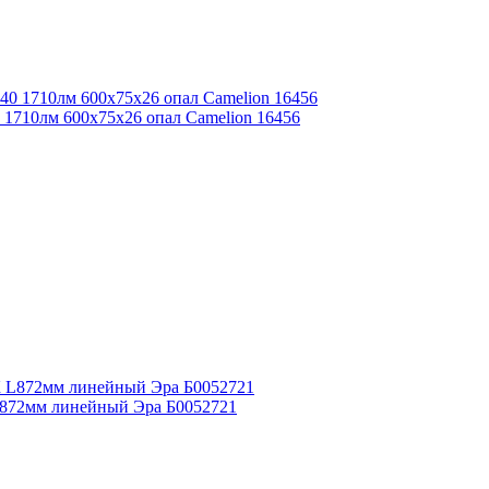
1710лм 600х75х26 опал Camelion 16456
L872мм линейный Эра Б0052721