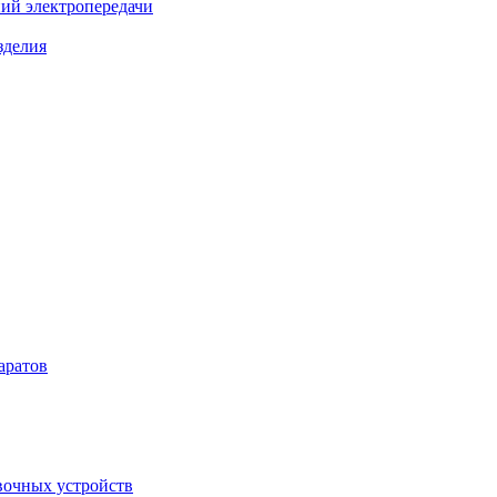
ий электропередачи
зделия
аратов
вочных устройств