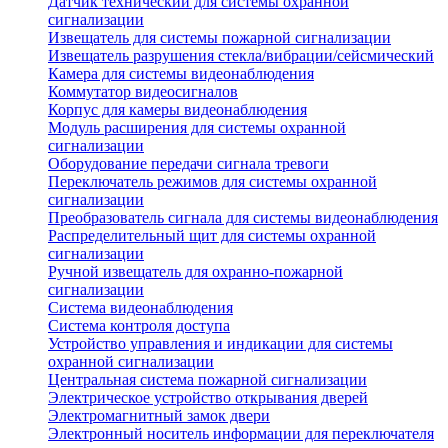
Датчик технический для системы охранной
сигнализации
Извещатель для системы пожарной сигнализации
Извещатель разрушения стекла/вибрации/сейсмический
Камера для системы видеонаблюдения
Коммутатор видеосигналов
Корпус для камеры видеонаблюдения
Модуль расширения для системы охранной
сигнализации
Оборудование передачи сигнала тревоги
Переключатель режимов для системы охранной
сигнализации
Преобразователь сигнала для системы видеонаблюдения
Распределительный щит для системы охранной
сигнализации
Ручной извещатель для охранно-пожарной
сигнализации
Система видеонаблюдения
Система контроля доступа
Устройство управления и индикации для системы
охранной сигнализации
Центральная система пожарной сигнализации
Электрическое устройство открывания дверей
Электромагнитный замок двери
Электронный носитель информации для переключателя