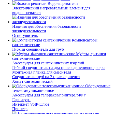
Водонагреватели
Электрический нагревательный элемент для
водонагревателя
Изделия для обеспечения безопасности
жизнедеятельности
Огнетушитель
Компенсаторы
сантехнические
Гибкий соединитель для труб
Муфты, фитинги
сантехнические
Акссесуары для сантехнических изделий
Гибкий соединитель на два присоединения/подводка
Монтажная планка для смесителя
Соединитель труб на 2 присоединения
Хомут сантехнический
Оборудование
телекоммуникационное
Аксессуары для телефакса/принтера/МФУ
Гарнитура
Интернет VoIP-шлюз
Принтер