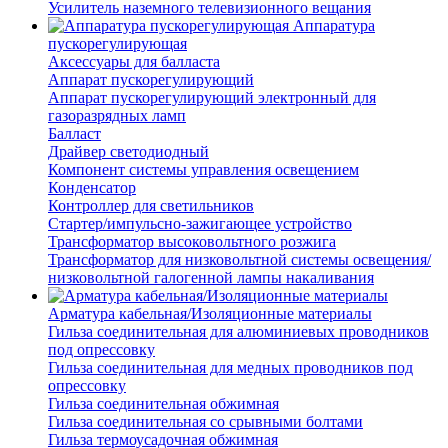
Усилитель наземного телевизионного вещания
Аппаратура
пускорегулирующая
Аксессуары для балласта
Аппарат пускорегулирующий
Аппарат пускорегулирующий электронный для
газоразрядных ламп
Балласт
Драйвер светодиодный
Компонент системы управления освещением
Конденсатор
Контроллер для светильников
Стартер/импульсно-зажигающее устройство
Трансформатор высоковольтного розжига
Трансформатор для низковольтной системы освещения/
низковольтной галогенной лампы накаливания
Арматура кабельная/Изоляционные материалы
Гильза соединительная для алюминиевых проводников
под опрессовку
Гильза соединительная для медных проводников под
опрессовку
Гильза соединительная обжимная
Гильза соединительная со срывными болтами
Гильза термоусадочная обжимная