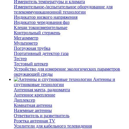
Измеритель температуры и климата
Измерительное-/испытательное оборудование для
телекоммуникационной технологии
Индикатор низкого напряжения
Индикатор чередования фаз
Клещи токоизмерительные
Контрольный стержень
Мегаомметр
Мультиметр
Погружная трубка
Портативный детектор газа
Тестер
Тестовый штекер
Устройство для измерение экологических параметров
окружающей среды
Антенны и
спутниковые технологии
Антенная мачта, радиомачта
Антенное крепление
Диплексер
Комнатная антенна
Наземные антенны
Ответвитель и разветвитель
Розетка антенная TV
Усилители для кабельного телевидения