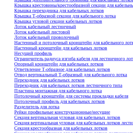
Крышка крестовины/крестообразной секции для кабельн
Крышка переходника для кабельных лотков
Крышка Т-образной секции для кабельного лотка
Крышка угловой секции кабельных лотков
Лоток кабельный лестничный
Лоток кабельный листовой
Лоток кабельный проволочный
Настенный и потолочный кронштейн для кабельного лот
Настенный кронштейн для кабельных лотков
Несущий профиль
Ограничитель радиуса изгиба кабеля для лестничного ло
Опорный кронштейн для кабельных лотков
Ответвление Т-образное для кабельных лотков
Отвод вертикальный Т-образный для кабельного лотка
Переходник для кабельных лотков
Переходник для кабельных лотков лестничного типа
Пластина монтажная для кабельного лотка
Потолочный кронштейн для системы прокладки кабеля
Потолочный профиль для кабельных лотков
Разделитель для лотка
Рейки профильные конструкционные/несущие
Секция вертикальная угловая для кабельных лотков
Секция вертикальная угловая для кабельных лотков лест
Секция крестообразная для кабельных лотков