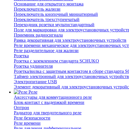
Основание для открытого монтажа
Переключатель жалюзи
Переключатель кнопочный миниатюрный
Переключатель трехступенчатый
Переходник розетки мультистандартный
Поле для маркировки для электроустановочных устройст
Приемник радиосигнала
Рамка декоративная для электроустановочных устройств
Реле времени механическое для электроустановочных уст
Реле разделительное для жалюзи
Розетка
Розетка с заземлением стандарта SCHUKO
Розетка удлинителя
Розетка/вилка с защитным контактом в сборе стандарт
Таймер электронный для электроустановочных устройств
Электропитание USB
Элемент декоративный для электроустановочных устройс
Реле
Аксессуары для коммутационного реле
Блок-контакт с выдержкой времени
Оптрон
Радиатор для твердотельного реле
Реле безопасности
Реле времени
Реле давления дифференциальное