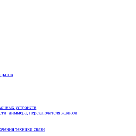
аратов
вочных устройств
сти, диммера, переключателя жалюзи
ючения техники связи