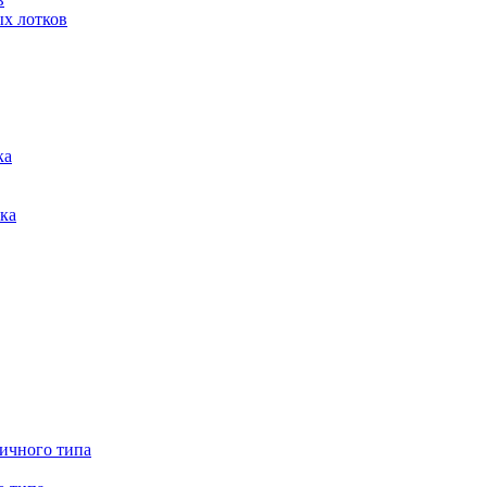
ых лотков
ка
тка
ничного типа