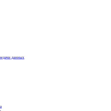
ередачи данных
а
в