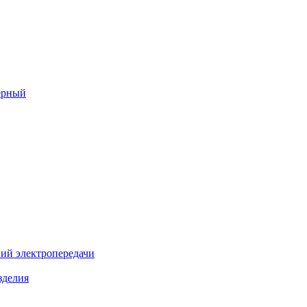
ерный
ий электропередачи
зделия