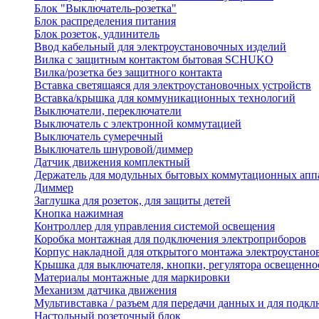
Блок "Выключатель-розетка"
Блок распределения питания
Блок розеток, удлинитель
Ввод кабельный для электроустановочных изделий
Вилка с защитным контактом бытовая SCHUKO
Вилка/розетка без защитного контакта
Вставка светящаяся для электроустановочных устройств
Вставка/крышка для коммуникационных технологий
Выключатели, переключатели
Выключатель с электронной коммутацией
Выключатель сумеречный
Выключатель шнуровой/диммер
Датчик движения комплектный
Держатель для модульных бытовых коммутационных апп
Диммер
Заглушка для розеток, для защиты детей
Кнопка нажимная
Контроллер для управления системой освещения
Коробка монтажная для подключения электроприборов
Корпус накладной для открытого монтажа электроустано
Крышка для выключателя, кнопки, регулятора освещенно
Материалы монтажные для маркировки
Механизм датчика движения
Мультивставка / разъем для передачи данных и для подкл
Настольный розеточный блок