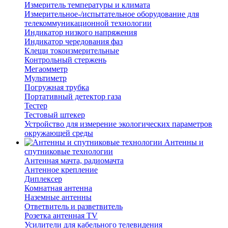
Измеритель температуры и климата
Измерительное-/испытательное оборудование для
телекоммуникационной технологии
Индикатор низкого напряжения
Индикатор чередования фаз
Клещи токоизмерительные
Контрольный стержень
Мегаомметр
Мультиметр
Погружная трубка
Портативный детектор газа
Тестер
Тестовый штекер
Устройство для измерение экологических параметров
окружающей среды
Антенны и
спутниковые технологии
Антенная мачта, радиомачта
Антенное крепление
Диплексер
Комнатная антенна
Наземные антенны
Ответвитель и разветвитель
Розетка антенная TV
Усилители для кабельного телевидения