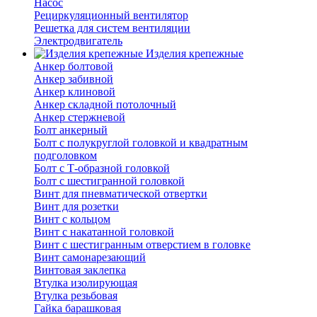
Насос
Рециркуляционный вентилятор
Решетка для систем вентиляции
Электродвигатель
Изделия крепежные
Анкер болтовой
Анкер забивной
Анкер клиновой
Анкер складной потолочный
Анкер стержневой
Болт анкерный
Болт с полукруглой головкой и квадратным
подголовком
Болт с Т-образной головкой
Болт с шестигранной головкой
Винт для пневматической отвертки
Винт для розетки
Винт с кольцом
Винт с накатанной головкой
Винт с шестигранным отверстием в головке
Винт самонарезающий
Винтовая заклепка
Втулка изолирующая
Втулка резьбовая
Гайка барашковая