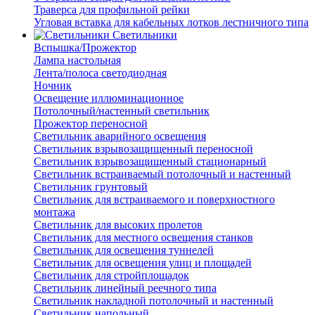
Траверса для профильной рейки
Угловая вставка для кабельных лотков лестничного типа
Светильники
Вспышка/Прожектор
Лампа настольная
Лента/полоса светодиодная
Ночник
Освещение иллюминационное
Потолочный/настенный светильник
Прожектор переносной
Светильник аварийного освещения
Светильник взрывозащищенный переносной
Светильник взрывозащищенный стационарный
Светильник встраиваемый потолочный и настенный
Светильник грунтовый
Светильник для встраиваемого и поверхностного
монтажа
Светильник для высоких пролетов
Светильник для местного освещения станков
Светильник для освещения туннелей
Светильник для освещения улиц и площадей
Светильник для стройплощадок
Светильник линейный реечного типа
Светильник накладной потолочный и настенный
Светильник напольный