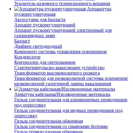
Усилитель наземного телевизионного вещания
Аппаратура
пускорегулирующая
Аксессуары для балласта
Аппарат пускорегулирующий
Аппарат пускорегулирующий электронный для
газоразрядных ламп
Балласт
Драйвер светодиодный
Компонент системы управления освещением
Конденсатор
Контроллер для светильников
Стартер/импульсно-зажигающее устройство
Трансформатор высоковольтного розжига
Трансформатор для низковольтной системы освещения/
низковольтной галогенной лампы накаливания
Арматура кабельная/Изоляционные материалы
Гильза соединительная для алюминиевых проводников
под опрессовку
Гильза соединительная для медных проводников под
опрессовку
Гильза соединительная обжимная
Гильза соединительная со срывными болтами
Гильза термоусадочная обжимная