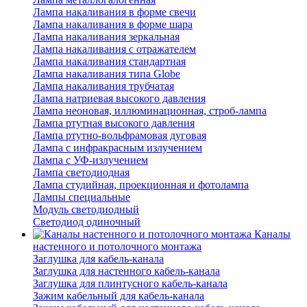
Лампа накаливания в форме свечи
Лампа накаливания в форме шара
Лампа накаливания зеркальная
Лампа накаливания с отражателем
Лампа накаливания стандартная
Лампа накаливания типа Globe
Лампа накаливания трубчатая
Лампа натриевая высокого давления
Лампа неоновая, иллюминационная, строб-лампа
Лампа ртутная высокого давления
Лампа ртутно-вольфрамовая дуговая
Лампа с инфракрасным излучением
Лампа с УФ-излучением
Лампа светодиодная
Лампа студийная, проекционная и фотолампа
Лампы специальные
Модуль светодиодный
Светодиод одиночный
Каналы
настенного и потолочного монтажа
Заглушка для кабель-канала
Заглушка для настенного кабель-канала
Заглушка для плинтусного кабель-канала
Зажим кабельный для кабель-канала