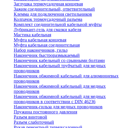
Заглушка термоусадочная концевая
Зажим соединительный, ответвительный
Клемма для подключения светильников
Колпачок термоусадочный разъема
Комплект соединительной кабельной муфты
Лубрикант-гель для смазки кабеля
Мастика кабельная
Муфта кабельная концевая
Муфта кабельная соединительная
Набор наконечников, гильз
Наконечник быстроразмыкаемый
Наконечник кабельный со срывными болтами
Наконечник кабельный трубчатый для медных
проводников
Наконечник обжимной кабельный для алюминиевых
проводников
Наконечник обжимной кабельный для медных
проводников
Наконечник обжимной кабельный для медных
проводников в соответствии с DIN 46236
Наконечник-гильза для медных проводников
Пружина постоянного давления
Разъем винтовой
Разъем слаботочный
Рукав ремонтный термоусадочный