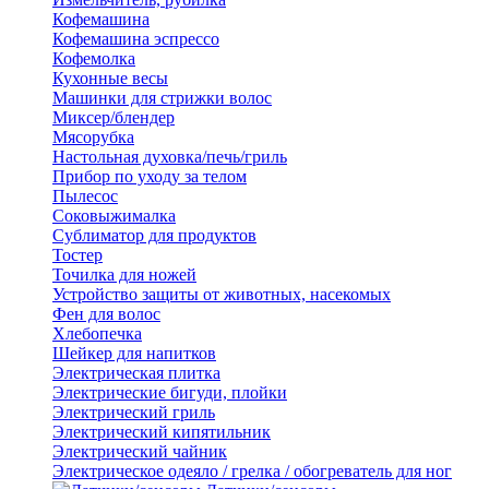
Кофемашина
Кофемашина эспрессо
Кофемолка
Кухонные весы
Машинки для стрижки волос
Миксер/блендер
Мясорубка
Настольная духовка/печь/гриль
Прибор по уходу за телом
Пылесос
Соковыжималка
Сублиматор для продуктов
Тостер
Точилка для ножей
Устройство защиты от животных, насекомых
Фен для волос
Хлебопечка
Шейкер для напитков
Электрическая плитка
Электрические бигуди, плойки
Электрический гриль
Электрический кипятильник
Электрический чайник
Электрическое одеяло / грелка / обогреватель для ног