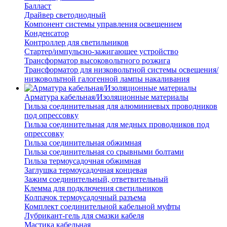
Балласт
Драйвер светодиодный
Компонент системы управления освещением
Конденсатор
Контроллер для светильников
Стартер/импульсно-зажигающее устройство
Трансформатор высоковольтного розжига
Трансформатор для низковольтной системы освещения/
низковольтной галогенной лампы накаливания
Арматура кабельная/Изоляционные материалы
Гильза соединительная для алюминиевых проводников
под опрессовку
Гильза соединительная для медных проводников под
опрессовку
Гильза соединительная обжимная
Гильза соединительная со срывными болтами
Гильза термоусадочная обжимная
Заглушка термоусадочная концевая
Зажим соединительный, ответвительный
Клемма для подключения светильников
Колпачок термоусадочный разъема
Комплект соединительной кабельной муфты
Лубрикант-гель для смазки кабеля
Мастика кабельная