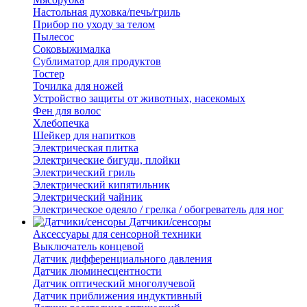
Настольная духовка/печь/гриль
Прибор по уходу за телом
Пылесос
Соковыжималка
Сублиматор для продуктов
Тостер
Точилка для ножей
Устройство защиты от животных, насекомых
Фен для волос
Хлебопечка
Шейкер для напитков
Электрическая плитка
Электрические бигуди, плойки
Электрический гриль
Электрический кипятильник
Электрический чайник
Электрическое одеяло / грелка / обогреватель для ног
Датчики/сенсоры
Аксессуары для сенсорной техники
Выключатель концевой
Датчик дифференциального давления
Датчик люминесцентности
Датчик оптический многолучевой
Датчик приближения индуктивный