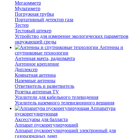
Мегаомметр
Мультиметр
Погружная трубка
Портативный детектор газа
Тестер
Тестовый штекер
Устройство для измерение экологических параметров
окружающей среды
Антенны и
спутниковые технологии
Антенная мачта, радиомачта
Антенное крепление
Диплексер
Комнатная антенна
Наземные антенны
Ответвитель и разветвитель
Розетка антенная TV
Усилители для кабельного телевидения
Усилитель наземного телевизионного вещания
Аппаратура
пускорегулирующая
Аксессуары для балласта
Аппарат пускорегулирующий
Аппарат пускорегулирующий электронный для
газоразрядных ламп