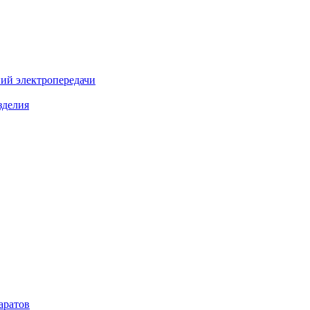
ий электропередачи
зделия
аратов