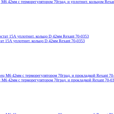
6 42мм с терморегулятором 70град. и уплотнит. кольцом Rexan
т 15А уплотнит. кольцо D 42мм Rexant 70-0353
М6 42мм с терморегулятором 70град. и прокладкой Rexant 70-0