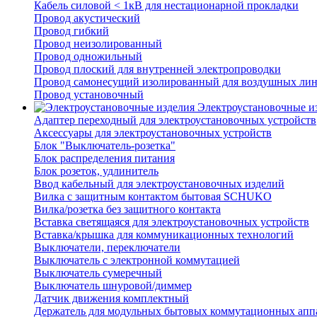
Кабель силовой < 1кВ для нестационарной прокладки
Провод акустический
Провод гибкий
Провод неизолированный
Провод одножильный
Провод плоский для внутренней электропроводки
Провод самонесущий изолированный для воздушных лин
Провод установочный
Электроустановочные и
Адаптер переходный для электроустановочных устройств
Аксессуары для электроустановочных устройств
Блок "Выключатель-розетка"
Блок распределения питания
Блок розеток, удлинитель
Ввод кабельный для электроустановочных изделий
Вилка с защитным контактом бытовая SCHUKO
Вилка/розетка без защитного контакта
Вставка светящаяся для электроустановочных устройств
Вставка/крышка для коммуникационных технологий
Выключатели, переключатели
Выключатель с электронной коммутацией
Выключатель сумеречный
Выключатель шнуровой/диммер
Датчик движения комплектный
Держатель для модульных бытовых коммутационных апп