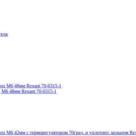
теля
 М6 48мм Rexant 70-0315-1