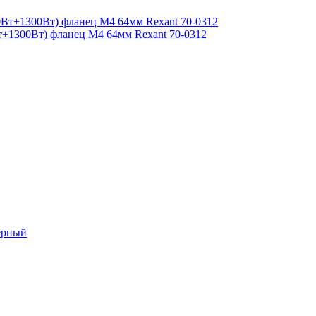
+1300Вт) фланец М4 64мм Rexant 70-0312
ерный