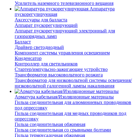
Усилитель наземного телевизионного вещания
Аппаратура
пускорегулирующая
Аксессуары для балласта
Аппарат пускорегулирующий
Аппарат пускорегулирующий электронный для
газоразрядных ламп
Балласт
Драйвер светодиодный
Компонент системы управления освещением
Конденсатор
Контроллер для светильников
Стартер/импульсно-зажигающее устройство
Трансформатор высоковольтного розжига
Трансформатор для низковольтной системы освещения/
низковольтной галогенной лампы накаливания
Арматура кабельная/Изоляционные материалы
Гильза соединительная для алюминиевых проводников
под опрессовку
Гильза соединительная для медных проводников под
опрессовку
Гильза соединительная обжимная
Гильза соединительная со срывными болтами
Гильза термоусадочная обжимная