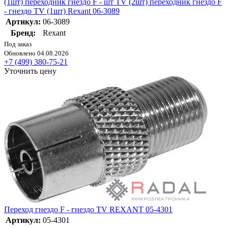
(1шт) переходник гнездо F - шт TV (2шт) переходник гнездо F
- гнездо TV (1шт) Rexant 06-3089
Артикул:
06-3089
Бренд:
Rexant
Под заказ
Обновлено 04.08.2026
+7 (499) 380-75-21
Уточнить цену
Переход гнездо F - гнездо TV REXANT 05-4301
Артикул:
05-4301