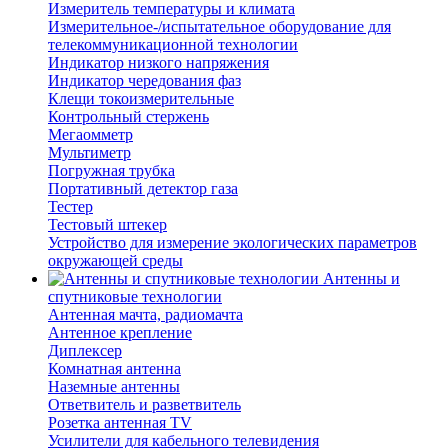
Измеритель температуры и климата
Измерительное-/испытательное оборудование для
телекоммуникационной технологии
Индикатор низкого напряжения
Индикатор чередования фаз
Клещи токоизмерительные
Контрольный стержень
Мегаомметр
Мультиметр
Погружная трубка
Портативный детектор газа
Тестер
Тестовый штекер
Устройство для измерение экологических параметров
окружающей среды
Антенны и
спутниковые технологии
Антенная мачта, радиомачта
Антенное крепление
Диплексер
Комнатная антенна
Наземные антенны
Ответвитель и разветвитель
Розетка антенная TV
Усилители для кабельного телевидения