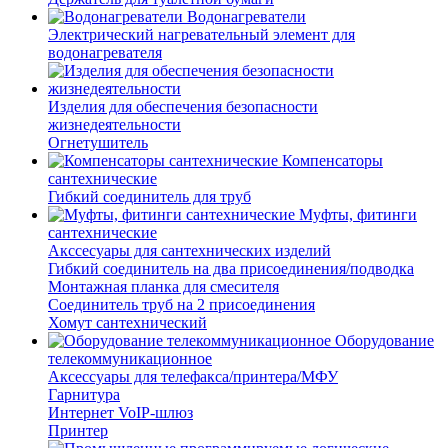
Водонагреватели
Электрический нагревательный элемент для
водонагревателя
Изделия для обеспечения безопасности
жизнедеятельности
Огнетушитель
Компенсаторы
сантехнические
Гибкий соединитель для труб
Муфты, фитинги
сантехнические
Акссесуары для сантехнических изделий
Гибкий соединитель на два присоединения/подводка
Монтажная планка для смесителя
Соединитель труб на 2 присоединения
Хомут сантехнический
Оборудование
телекоммуникационное
Аксессуары для телефакса/принтера/МФУ
Гарнитура
Интернет VoIP-шлюз
Принтер