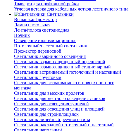
Траверса для профильной рейки
Угловая вставка для кабельных лотков лестничного типа
Светильники
Вспышка/Прожектор
Лампа настольная
Лента/полоса светодиодная
Ночник
Освещение иллюминационное
Потолочный/настенный светильник
Прожектор переносной
Светильник аварийного освещения
Светильник взрывозащищенный переносной
Светильник взрывозащищенный стационарный
Светильник встраиваемый потолочный и настенный
Светильник грунтовый
Светильник для встраиваемого и поверхностного
монтажа
Светильник для высоких пролетов
Светильник для местного освещения станков
Светильник для освещения туннелей
Светильник для освещения улиц и площадей
Светильник для стройплощадок
Светильник линейный реечного типа
Светильник накладной потолочный и настенный
Светильник напольный