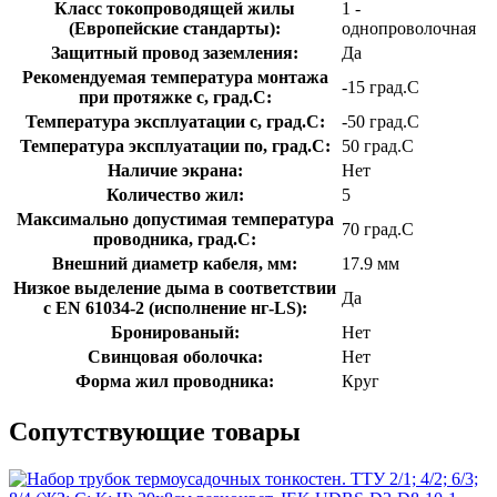
Класс токопроводящей жилы
1 -
(Европейские стандарты):
однопроволочная
Защитный провод заземления:
Да
Рекомендуемая температура монтажа
-15 град.C
при протяжке с, град.C:
Температура эксплуатации с, град.C:
-50 град.C
Температура эксплуатации по, град.C:
50 град.C
Наличие экрана:
Нет
Количество жил:
5
Максимально допустимая температура
70 град.C
проводника, град.C:
Внешний диаметр кабеля, мм:
17.9 мм
Низкое выделение дыма в соответствии
Да
с EN 61034-2 (исполнение нг-LS):
Бронированый:
Нет
Свинцовая оболочка:
Нет
Форма жил проводника:
Круг
Сопутствующие товары