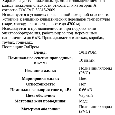
Характеризуется сниженным дымо-и газовыделением. По
классу пожарной опасности относится к категории А,
согласно ГОСТу Р 53315-2009.
Используется в условиях повышенной пожарной опасности.
Устойчив к влиянию климатических перепадов температуры
(жаре, холоду, влажности, высоте до 4300 м).
Используется в промышленности, при подключении
электрооборудования, работающего под переменным
напряжением до 6 кВ. Прокладывается в лотках, коробах,
трубах, тоннелях.
Поставщик: ЭлПром.
Бренд:
ЭЛПРОМ
Номинальное сечение проводника,
10 кв.мм
кв.мм:
Поливинилхлорид
Изоляция жилы:
(PVC)
Маркировка жилы:
Цвет
Огнестойкость:
Нет
Номинальное напряжение u, кВ:
0.66 кВ
Цвет оболочки:
Черный
Материал жил проводника:
Медь
Поливинилхлорид
Материал оболочки:
(PVC)