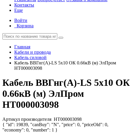
Контакты
Еще
Войти
Корзина
Главная
Кабели и провода
Кабель силовой
Кабель ВВГнг(А)-LS 5х10 ОК 0.66кВ (м) ЭлПром
НТ000003098
Кабель ВВГнг(А)-LS 5х10 ОК
0.66кВ (м) ЭлПром
НТ000003098
Артикул производителя
НТ000003098
{ "id": 19839, "canBuy": "N", "price": 0, "priceOld": 0,
"economy": 0, "number": 1 }