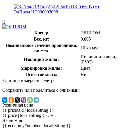
[]
Бренд:
ЭЛПРОМ
Вес, кг:
0.805
Номинальное сечение проводника,
10 кв.мм
кв.мм:
Поливинилхлорид
Изоляция жилы:
(PVC)
Маркировка жилы:
Цвет
Огнестойкость:
Нет
Единица измерения:
метр
Сохранить или поделиться с близкими:
Розничная цена
{{ priceOld | localeString }}
{{ price | localeString }}
/ м
Экономия
{{ economy*number | localeString }}