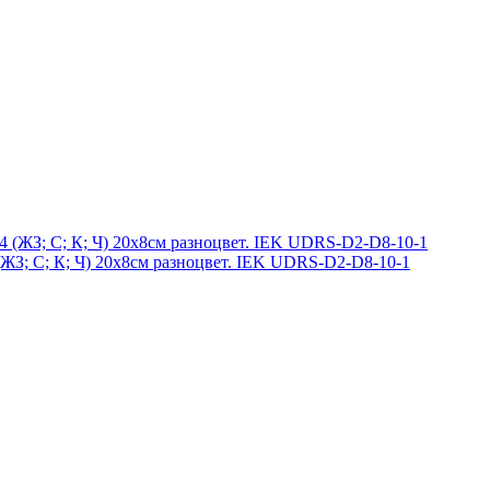
 (ЖЗ; С; К; Ч) 20х8см разноцвет. IEK UDRS-D2-D8-10-1