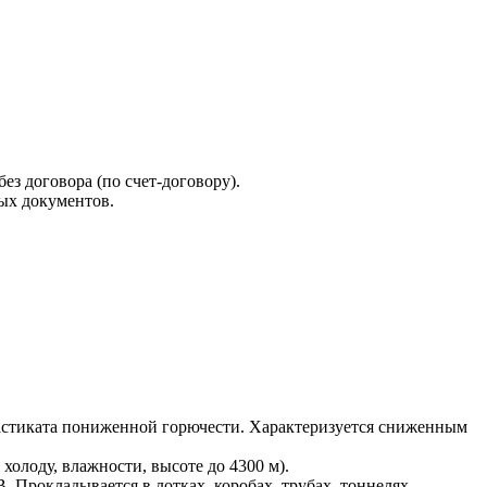
ез договора (по счет-договору).
ых документов.
ластиката пониженной горючести. Характеризуется сниженным
олоду, влажности, высоте до 4300 м).
Прокладывается в лотках, коробах, трубах, тоннелях.