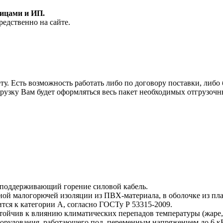
лицами и ИП.
редственно на сайте.
у. Есть возможность работать либо по договору поставки, либо б
рузку Вам будет оформляться весь пакет необходимых отгрузочн
 поддерживающий горение силовой кабель.
тной малогорючей изоляции из ПВХ-материала, в оболочке из п
тся к категории А, согласно ГОСТу Р 53315-2009.
ойчив к влиянию климатических перепадов температуры (жаре, х
рудования, работающего под переменным напряжением до 6 кВ. 