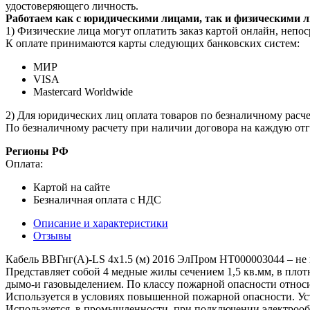
удостоверяющего личность.
Работаем как с юридическими лицами, так и физическими 
1) Физические лица могут оплатить заказ картой онлайн, непос
К оплате принимаются карты следующих банковских систем:
МИР
VISA
Mastercard Worldwide
2) Для юридических лиц оплата товаров по безналичному расчет
По безналичному расчету при наличии договора на каждую отг
Регионы РФ
Оплата:
Картой на сайте
Безналичная оплата с НДС
Описание и характеристики
Отзывы
Кабель ВВГнг(А)-LS 4х1.5 (м) 2016 ЭлПром НТ000003044 – не
Представляет собой 4 медные жилы сечением 1,5 кв.мм, в пло
дымо-и газовыделением. По классу пожарной опасности относи
Используется в условиях повышенной пожарной опасности. Уст
Используется в промышленности, при подключении электрообо