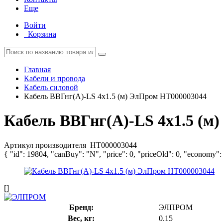
Еще
Войти
Корзина
Главная
Кабели и провода
Кабель силовой
Кабель ВВГнг(А)-LS 4х1.5 (м) ЭлПром НТ000003044
Кабель ВВГнг(А)-LS 4х1.5 (м
Артикул производителя
НТ000003044
{ "id": 19804, "canBuy": "N", "price": 0, "priceOld": 0, "economy":
[]
Бренд:
ЭЛПРОМ
Вес, кг:
0.15