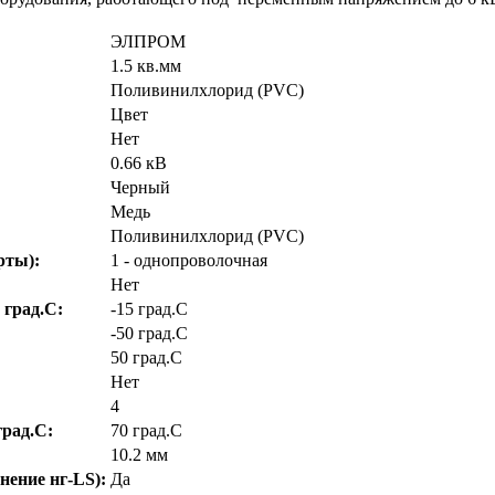
ЭЛПРОМ
1.5 кв.мм
Поливинилхлорид (PVC)
Цвет
Нет
0.66 кВ
Черный
Медь
Поливинилхлорид (PVC)
рты):
1 - однопроволочная
Нет
 град.C:
-15 град.C
-50 град.C
50 град.C
Нет
4
рад.C:
70 град.C
10.2 мм
нение нг-LS):
Да