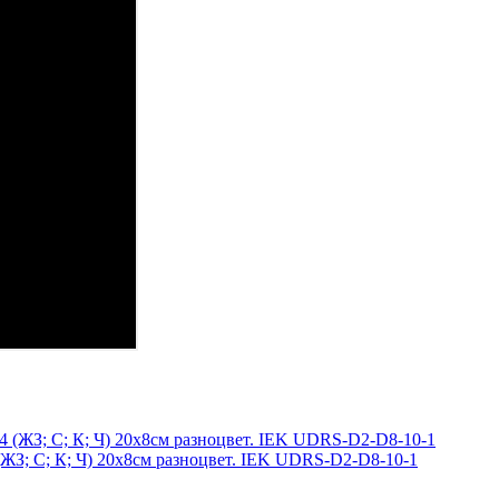
 (ЖЗ; С; К; Ч) 20х8см разноцвет. IEK UDRS-D2-D8-10-1