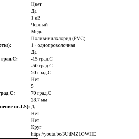
Цвет
Да
1 кВ
Черный
Медь
Поливинилхлорид (PVC)
рты):
1 - однопроволочная
Да
 град.C:
-15 град.C
-50 град.C
50 град.C
Нет
5
рад.C:
70 град.C
28.7 мм
нение нг-LS):
Да
Нет
Нет
Круг
https://youtu.be/3UtlMZ1OWHE