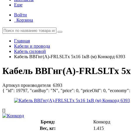
Еще
Войти
Корзина
Главная
Кабели и провода
Кабель силовой
Кабель ВВГнг(А)-FRLSLTx 5х16 1кВ (м) Конкорд 6393
Кабель ВВГнг(А)-FRLSLTx 5х1
Артикул производителя
6393
{ "id": 19797, "canBuy": "N", "price": 0, "priceOld": 0, "economy":
[]
Бренд:
Конкорд
Вес, кг:
1.415