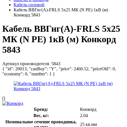
Кабель силовой
Кабель ВВГнг(А)-FRLS 5х25 МК (N PE) 1кВ (м)
Конкорд 5843
Кабель ВВГнг(А)-FRLS 5х25
МК (N PE) 1кВ (м) Конкорд
5843
Артикул производителя
5843
{ "id": 20013, "canBuy": "Y", "price": 2460.52, "priceOld": 0,
"economy": 0, "number": 1 }
[]
Бренд:
Конкорд
Вес, кг:
2.04
Номинальное сечение проводника,
25 кв.мм
кв.мм: