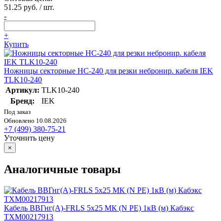
51.25 руб. / шт.
-
+
Купить
Ножницы секторные НС-240 для резки небронир. кабеля IEK
TLK10-240
Артикул:
TLK10-240
Бренд:
IEK
Под заказ
Обновлено 10.08.2026
+7 (499) 380-75-21
Уточнить цену
×
Аналогичные товары
Кабель ВВГнг(А)-FRLS 5х25 МК (N PE) 1кВ (м) Кабэкс
ТХМ00217913