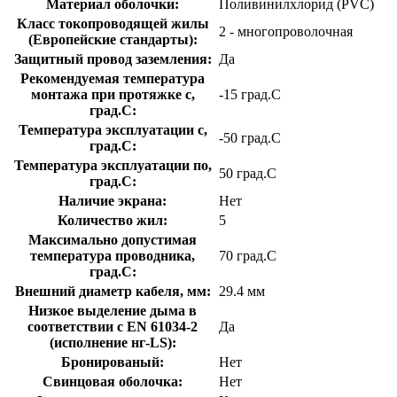
Материал оболочки:
Поливинилхлорид (PVC)
Класс токопроводящей жилы
2 - многопроволочная
(Европейские стандарты):
Защитный провод заземления:
Да
Рекомендуемая температура
монтажа при протяжке с,
-15 град.C
град.C:
Температура эксплуатации с,
-50 град.C
град.C:
Температура эксплуатации по,
50 град.C
град.C:
Наличие экрана:
Нет
Количество жил:
5
Максимально допустимая
температура проводника,
70 град.C
град.C:
Внешний диаметр кабеля, мм:
29.4 мм
Низкое выделение дыма в
соответствии с EN 61034-2
Да
(исполнение нг-LS):
Бронированый:
Нет
Свинцовая оболочка:
Нет