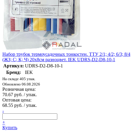
Набор трубок термоусадочных тонкостен. ТТУ 2/1; 4/2; 6/3; 8/4
(ЖЗ; С; К; Ч) 20х8см разноцвет. IEK UDRS-D2-D8-10-1
Артикул:
UDRS-D2-D8-10-1
Бренд:
IEK
На складе 405 упак.
Обновлено 06.08.2026
Розничная цена:
70.67 руб. / упак.
Оптовая цена:
68.55 руб. / упак.
-
+
Купить