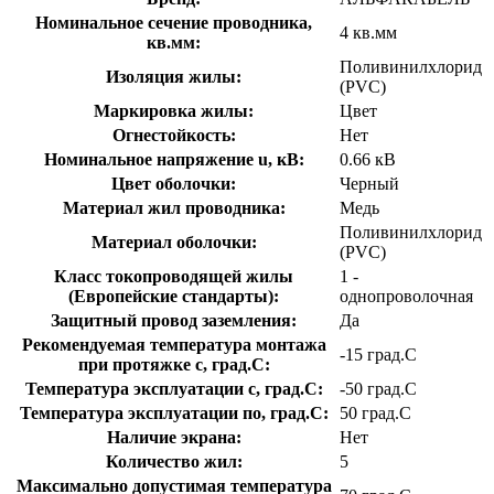
Номинальное сечение проводника,
4 кв.мм
кв.мм:
Поливинилхлорид
Изоляция жилы:
(PVC)
Маркировка жилы:
Цвет
Огнестойкость:
Нет
Номинальное напряжение u, кВ:
0.66 кВ
Цвет оболочки:
Черный
Материал жил проводника:
Медь
Поливинилхлорид
Материал оболочки:
(PVC)
Класс токопроводящей жилы
1 -
(Европейские стандарты):
однопроволочная
Защитный провод заземления:
Да
Рекомендуемая температура монтажа
-15 град.C
при протяжке с, град.C:
Температура эксплуатации с, град.C:
-50 град.C
Температура эксплуатации по, град.C:
50 град.C
Наличие экрана:
Нет
Количество жил:
5
Максимально допустимая температура