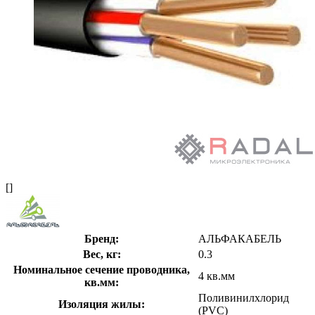
[]
Бренд:
АЛЬФАКАБЕЛЬ
Вес, кг:
0.3
Номинальное сечение проводника,
4 кв.мм
кв.мм:
Поливинилхлорид
Изоляция жилы:
(PVC)