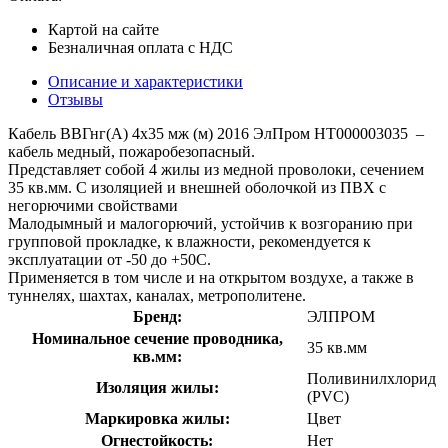
Картой на сайте
Безналичная оплата с НДС
Описание и характеристики
Отзывы
Кабель ВВГнг(А) 4х35 мж (м) 2016 ЭлПром НТ000003035 –
кабель медный, пожаробезопасный.
Представляет собой 4 жилы из медной проволоки, сечением
35 кв.мм. С изоляцией и внешней оболочкой из ПВХ с
негорючими свойствами
Малодымный и малогорючий, устойчив к возгоранию при
групповой прокладке, к влажности, рекомендуется к
эксплуатации от -50 до +50С.
Применяется в том числе и на открытом воздухе, а также в
туннелях, шахтах, каналах, метрополитене.
Бренд:
ЭЛПРОМ
Номинальное сечение проводника,
35 кв.мм
кв.мм:
Поливинилхлорид
Изоляция жилы:
(PVC)
Маркировка жилы:
Цвет
Огнестойкость:
Нет