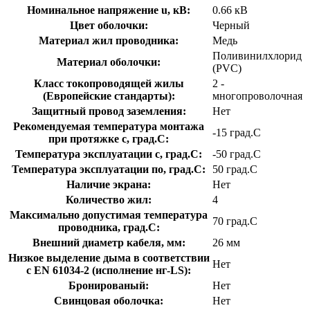
Номинальное напряжение u, кВ:
0.66 кВ
Цвет оболочки:
Черный
Материал жил проводника:
Медь
Поливинилхлорид
Материал оболочки:
(PVC)
Класс токопроводящей жилы
2 -
(Европейские стандарты):
многопроволочная
Защитный провод заземления:
Нет
Рекомендуемая температура монтажа
-15 град.C
при протяжке с, град.C:
Температура эксплуатации с, град.C:
-50 град.C
Температура эксплуатации по, град.C:
50 град.C
Наличие экрана:
Нет
Количество жил:
4
Максимально допустимая температура
70 град.C
проводника, град.C:
Внешний диаметр кабеля, мм:
26 мм
Низкое выделение дыма в соответствии
Нет
с EN 61034-2 (исполнение нг-LS):
Бронированый:
Нет
Свинцовая оболочка:
Нет