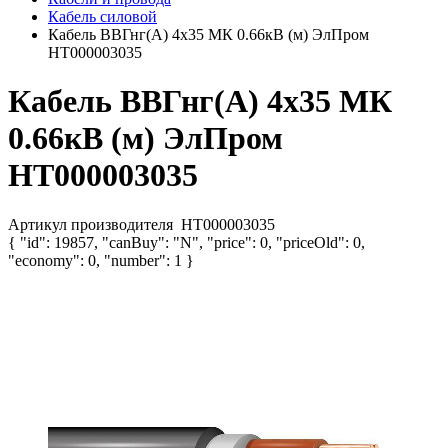
Кабель силовой
Кабель ВВГнг(А) 4х35 МК 0.66кВ (м) ЭлПром
НТ000003035
Кабель ВВГнг(А) 4х35 МК
0.66кВ (м) ЭлПром
НТ000003035
Артикул производителя
НТ000003035
{ "id": 19857, "canBuy": "N", "price": 0, "priceOld": 0,
"economy": 0, "number": 1 }