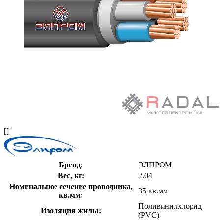
[]
Бренд:
ЭЛПРОМ
Вес, кг:
2.04
Номинальное сечение проводника,
35 кв.мм
кв.мм:
Поливинилхлорид
Изоляция жилы:
(PVC)