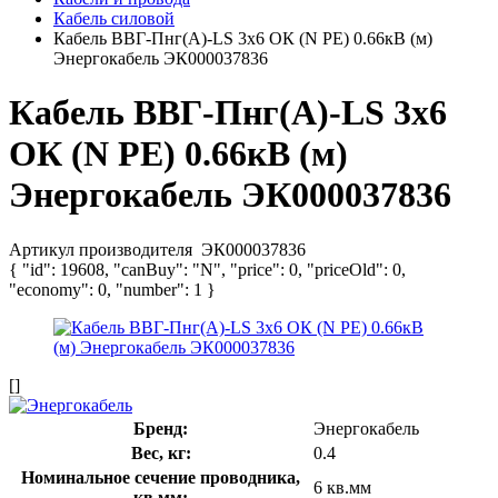
Кабель силовой
Кабель ВВГ-Пнг(А)-LS 3х6 ОК (N PE) 0.66кВ (м)
Энергокабель ЭК000037836
Кабель ВВГ-Пнг(А)-LS 3х6
ОК (N PE) 0.66кВ (м)
Энергокабель ЭК000037836
Артикул производителя
ЭК000037836
{ "id": 19608, "canBuy": "N", "price": 0, "priceOld": 0,
"economy": 0, "number": 1 }
[]
Бренд:
Энергокабель
Вес, кг:
0.4
Номинальное сечение проводника,
6 кв.мм
кв.мм: