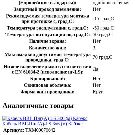
(Европейские стандарты):
однопроволочная
Защитный провод заземления:
Нет
Рекомендуемая температура монтажа
-15 град.C
при протяжке с, град.C:
Температура эксплуатации с, град.C:
-50 град.C
Температура эксплуатации по, град.C:
50 град.C
Наличие экрана:
Нет
Количество жил:
3
Максимально допустимая температура
70 град.C
проводника, град.C:
Низкое выделение дыма в соответствии
Да
с EN 61034-2 (исполнение нг-LS):
Бронированый:
Нет
Свинцовая оболочка:
Нет
Форма жил проводника:
Круг
Аналогичные товары
Кабель ВВГ-Пнг(А)-LS 3х6 (м) Кабэкс
Артикул:
ТХМ00070642