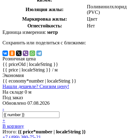
Поливинилхлорид
Изоляция жилы:
(PVC)
Маркировка жилы:
Цвет
Огнестойкость:
Нет
Единица измерения:
метр
Сохранить или поделиться с близкими:
Розничная цена
{{ priceOld | localeString }}
{{ price | localeString }}
/ м
Экономия
{{ economy*number | localeString }}
Нашли дешевле? Снизим цену!
На складе 0 м
Под заказ
Обновлено 07.08.2026
-
+
В корзину
Итого:
{{ price*number | localeString }}
+7 (499) 380-75-21