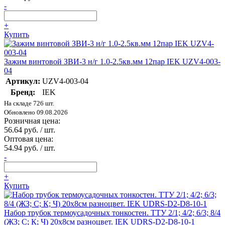
-
+
Купить
Зажим винтовой ЗВИ-3 н/г 1.0-2.5кв.мм 12пар IEK UZV4-003-
04
Артикул:
UZV4-003-04
Бренд:
IEK
На складе 726 шт.
Обновлено 09.08.2026
Розничная цена:
56.64 руб. / шт.
Оптовая цена:
54.94 руб. / шт.
-
+
Купить
Набор трубок термоусадочных тонкостен. ТТУ 2/1; 4/2; 6/3; 8/4
(ЖЗ; С; К; Ч) 20х8см разноцвет. IEK UDRS-D2-D8-10-1