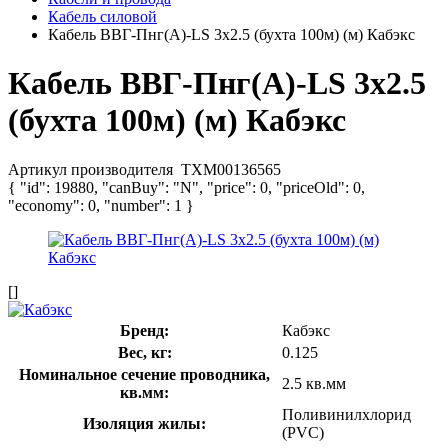
Кабель силовой
Кабель ВВГ-Пнг(А)-LS 3х2.5 (бухта 100м) (м) Кабэкс
Кабель ВВГ-Пнг(А)-LS 3х2.5
(бухта 100м) (м) Кабэкс
Артикул производителя
ТХМ00136565
{ "id": 19880, "canBuy": "N", "price": 0, "priceOld": 0,
"economy": 0, "number": 1 }
[]
Бренд:
Кабэкс
Вес, кг:
0.125
Номинальное сечение проводника,
2.5 кв.мм
кв.мм:
Поливинилхлорид
Изоляция жилы:
(PVC)