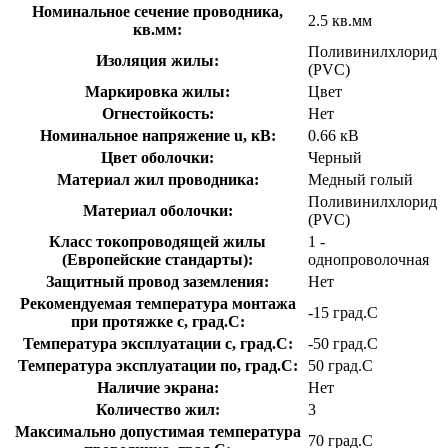
Номинальное сечение проводника,
2.5 кв.мм
кв.мм:
Поливинилхлорид
Изоляция жилы:
(PVC)
Маркировка жилы:
Цвет
Огнестойкость:
Нет
Номинальное напряжение u, кВ:
0.66 кВ
Цвет оболочки:
Черный
Материал жил проводника:
Медный голый
Поливинилхлорид
Материал оболочки:
(PVC)
Класс токопроводящей жилы
1 -
(Европейские стандарты):
однопроволочная
Защитный провод заземления:
Нет
Рекомендуемая температура монтажа
-15 град.C
при протяжке с, град.C:
Температура эксплуатации с, град.C:
-50 град.C
Температура эксплуатации по, град.C:
50 град.C
Наличие экрана:
Нет
Количество жил:
3
Максимально допустимая температура
70 град.C