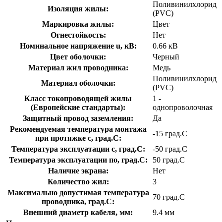
Поливинилхлорид
Изоляция жилы:
(PVC)
Маркировка жилы:
Цвет
Огнестойкость:
Нет
Номинальное напряжение u, кВ:
0.66 кВ
Цвет оболочки:
Черный
Материал жил проводника:
Медь
Поливинилхлорид
Материал оболочки:
(PVC)
Класс токопроводящей жилы
1 -
(Европейские стандарты):
однопроволочная
Защитный провод заземления:
Да
Рекомендуемая температура монтажа
-15 град.C
при протяжке с, град.C:
Температура эксплуатации с, град.C:
-50 град.C
Температура эксплуатации по, град.C:
50 град.C
Наличие экрана:
Нет
Количество жил:
3
Максимально допустимая температура
70 град.C
проводника, град.C:
Внешний диаметр кабеля, мм:
9.4 мм