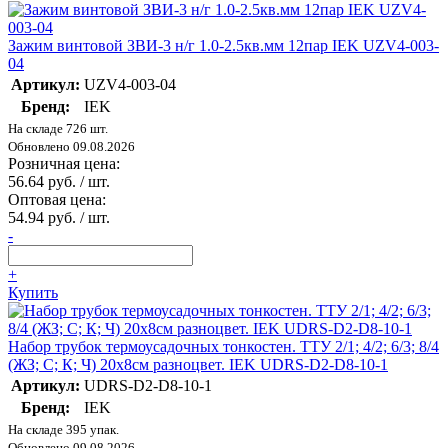
Зажим винтовой ЗВИ-3 н/г 1.0-2.5кв.мм 12пар IEK UZV4-003-
04
Артикул:
UZV4-003-04
Бренд:
IEK
На складе 726 шт.
Обновлено 09.08.2026
Розничная цена:
56.64 руб. / шт.
Оптовая цена:
54.94 руб. / шт.
-
+
Купить
Набор трубок термоусадочных тонкостен. ТТУ 2/1; 4/2; 6/3; 8/4
(ЖЗ; С; К; Ч) 20х8см разноцвет. IEK UDRS-D2-D8-10-1
Артикул:
UDRS-D2-D8-10-1
Бренд:
IEK
На складе 395 упак.
Обновлено 09.08.2026