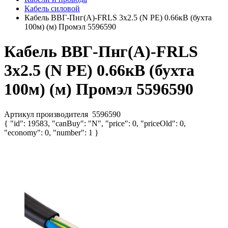
Кабель силовой
Кабель ВВГ-Пнг(А)-FRLS 3х2.5 (N PE) 0.66кВ (бухта
100м) (м) Промэл 5596590
Кабель ВВГ-Пнг(А)-FRLS
3х2.5 (N PE) 0.66кВ (бухта
100м) (м) Промэл 5596590
Артикул производителя
5596590
{ "id": 19583, "canBuy": "N", "price": 0, "priceOld": 0,
"economy": 0, "number": 1 }