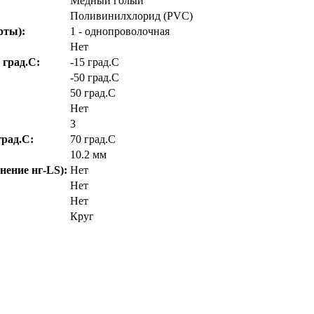
Медный голый
Поливинилхлорид (PVC)
рты):
1 - однопроволочная
Нет
 град.C:
-15 град.C
-50 град.C
50 град.C
Нет
3
рад.C:
70 град.C
10.2 мм
нение нг-LS):
Нет
Нет
Нет
Круг