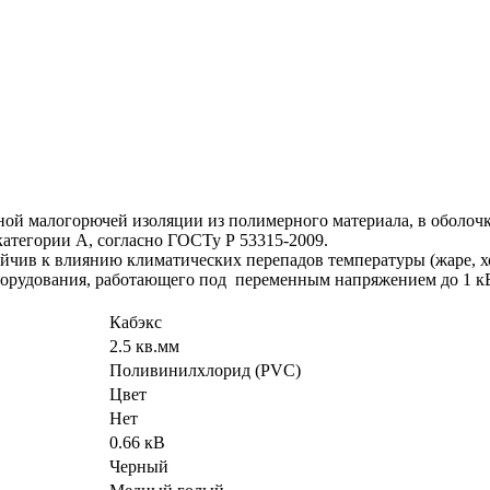
тной малогорючей изоляции из полимерного материала, в оболоч
атегории А, согласно ГОСТу Р 53315-2009.
чив к влиянию климатических перепадов температуры (жаре, хол
рудования, работающего под переменным напряжением до 1 кВ. 
Кабэкс
2.5 кв.мм
Поливинилхлорид (PVC)
Цвет
Нет
0.66 кВ
Черный