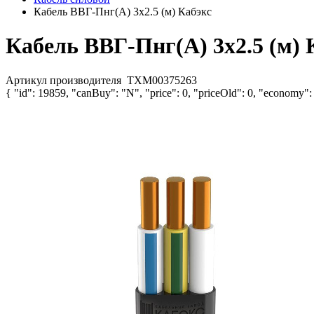
Кабель ВВГ-Пнг(А) 3х2.5 (м) Кабэкс
Кабель ВВГ-Пнг(А) 3х2.5 (м) 
Артикул производителя
ТХМ00375263
{ "id": 19859, "canBuy": "N", "price": 0, "priceOld": 0, "economy":