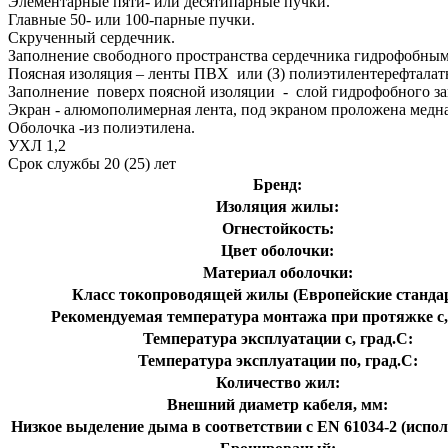
Элементарные пяти- или десятипарные пучки.
Главные 50- или 100-парные пучки.
Скрученный сердечник.
Заполнение свободного пространства сердечника гидрофобным
Поясная изоляция – ленты ПВХ или (З) полиэтилентерефталат
Заполнение поверх поясной изоляции - слой гидрофобного за
Экран - алюмополимерная лента, под экраном проложена медна
Оболочка -из полиэтилена.
УХЛ 1,2
Срок службы 20 (25) лет
Бренд:
Изоляция жилы:
Огнестойкость:
Цвет оболочки:
Материал оболочки:
Класс токопроводящей жилы (Европейские станда
Рекомендуемая температура монтажа при протяжке с,
Температура эксплуатации с, град.C:
Температура эксплуатации по, град.C:
Количество жил:
Внешний диаметр кабеля, мм:
Низкое выделение дыма в соответствии с EN 61034-2 (испол