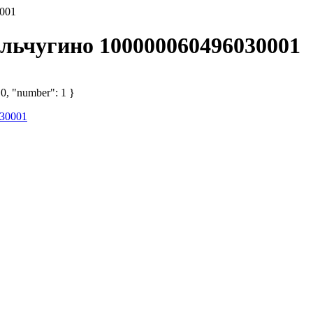
001
ольчугино 100000060496030001
 0, "number": 1 }