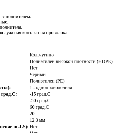
 заполнителем.
ные.
полнителя.
я луженая контактная проволока.
Кольчугино
Полиэтилен высокой плотности (HDPE)
Нет
Черный
Полиэтилен (PE)
рты):
1 - однопроволочная
 град.C:
-15 град.C
-50 град.C
60 град.C
20
12.3 мм
нение нг-LS):
Нет