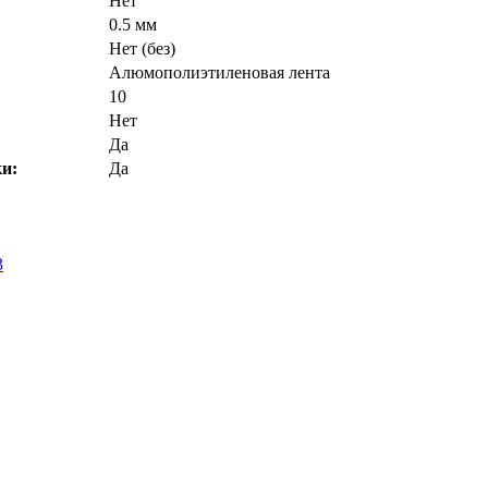
Нет
0.5 мм
Нет (без)
Алюмополиэтиленовая лента
10
Нет
Да
и:
Да