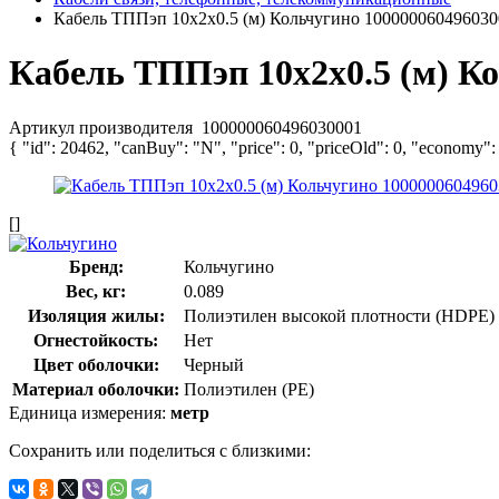
Кабель ТППэп 10х2х0.5 (м) Кольчугино 100000060496030
Кабель ТППэп 10х2х0.5 (м) К
Артикул производителя
100000060496030001
{ "id": 20462, "canBuy": "N", "price": 0, "priceOld": 0, "economy":
[]
Бренд:
Кольчугино
Вес, кг:
0.089
Изоляция жилы:
Полиэтилен высокой плотности (HDPE)
Огнестойкость:
Нет
Цвет оболочки:
Черный
Материал оболочки:
Полиэтилен (PE)
Единица измерения:
метр
Сохранить или поделиться с близкими: