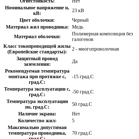
Огнестойкость:
Нет
Номинальное напряжение u,
23 кВ
кВ:
Цвет оболочки:
Черный
Материал жил проводника:
Медь
Полимерная композиция без
Материал оболочки:
галогенов
Класс токопроводящей жилы
2 - многопроволочная
(Европейские стандарты):
Защитный провод
Да
заземления:
Рекомендуемая температура
монтажа при протяжке с,
-15 град.C
град.C:
Температура эксплуатации с,
-50 град.C
град.C:
Температура эксплуатации
50 град.C
по, град.C:
Наличие экрана:
Нет
Количество жил:
5
Максимально допустимая
температура проводника,
70 град.C
град.C: