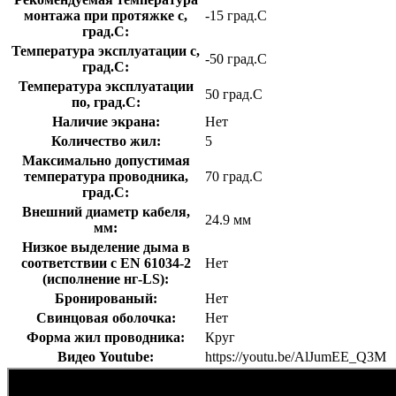
монтажа при протяжке с,
-15 град.C
град.C:
Температура эксплуатации с,
-50 град.C
град.C:
Температура эксплуатации
50 град.C
по, град.C:
Наличие экрана:
Нет
Количество жил:
5
Максимально допустимая
температура проводника,
70 град.C
град.C:
Внешний диаметр кабеля,
24.9 мм
мм:
Низкое выделение дыма в
соответствии с EN 61034-2
Нет
(исполнение нг-LS):
Бронированый:
Нет
Свинцовая оболочка:
Нет
Форма жил проводника:
Круг
Видео Youtube:
https://youtu.be/AlJumEE_Q3M