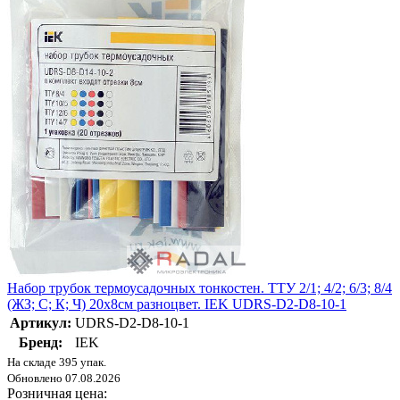
Набор трубок термоусадочных тонкостен. ТТУ 2/1; 4/2; 6/3; 8/4
(ЖЗ; С; К; Ч) 20х8см разноцвет. IEK UDRS-D2-D8-10-1
Артикул:
UDRS-D2-D8-10-1
Бренд:
IEK
На складе 395 упак.
Обновлено 07.08.2026
Розничная цена: