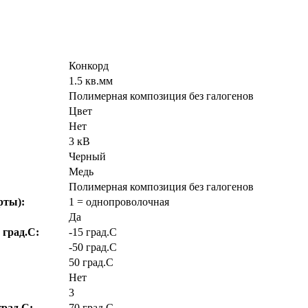
Конкорд
1.5 кв.мм
Полимерная композиция без галогенов
Цвет
Нет
3 кВ
Черный
Медь
Полимерная композиция без галогенов
рты):
1 = однопроволочная
Да
 град.C:
-15 град.C
-50 град.C
50 град.C
Нет
3
рад.C:
70 град.C