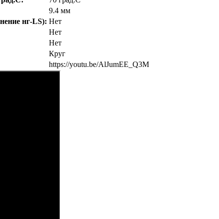
9.4 мм
нение нг-LS):
Нет
Нет
Нет
Круг
https://youtu.be/AlJumEE_Q3M