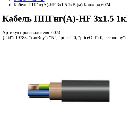
Кабель ППГнг(А)-HF 3х1.5 1кВ (м) Конкорд 6074
Кабель ППГнг(А)-HF 3х1.5 1к
Артикул производителя
6074
{ "id": 19788, "canBuy": "N", "price": 0, "priceOld": 0, "economy":