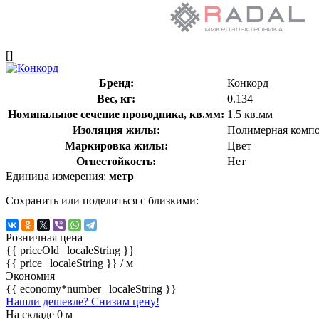
[]
Бренд:
Конкорд
Вес, кг:
0.134
Номинальное сечение проводника, кв.мм:
1.5 кв.мм
Изоляция жилы:
Полимерная компо
Маркировка жилы:
Цвет
Огнестойкость:
Нет
Единица измерения:
метр
Сохранить или поделиться с близкими:
Розничная цена
{{ priceOld | localeString }}
{{ price | localeString }}
/ м
Экономия
{{ economy*number | localeString }}
Нашли дешевле? Снизим цену!
На складе 0 м