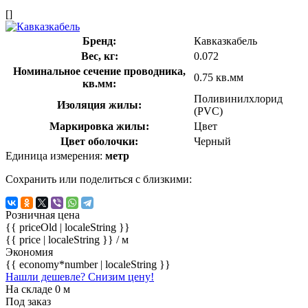
[]
Бренд:
Кавказкабель
Вес, кг:
0.072
Номинальное сечение проводника,
0.75 кв.мм
кв.мм:
Поливинилхлорид
Изоляция жилы:
(PVC)
Маркировка жилы:
Цвет
Цвет оболочки:
Черный
Единица измерения:
метр
Сохранить или поделиться с близкими:
Розничная цена
{{ priceOld | localeString }}
{{ price | localeString }}
/ м
Экономия
{{ economy*number | localeString }}
Нашли дешевле? Снизим цену!
На складе 0 м
Под заказ