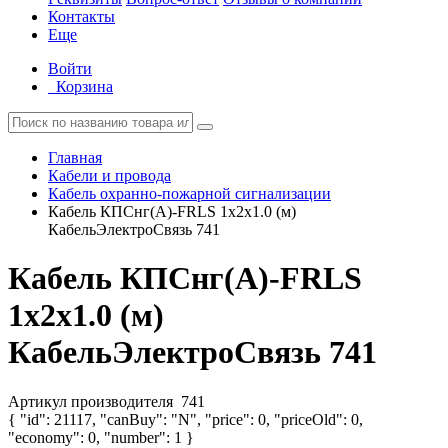
Контакты
Еще
Войти
Корзина
Главная
Кабели и провода
Кабель охранно-пожарной сигнализации
Кабель КПСнг(А)-FRLS 1х2х1.0 (м)
КабельЭлектроСвязь 741
Кабель КПСнг(А)-FRLS
1х2х1.0 (м)
КабельЭлектроСвязь 741
Артикул производителя
741
{ "id": 21117, "canBuy": "N", "price": 0, "priceOld": 0,
"economy": 0, "number": 1 }