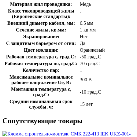
Материал жил проводника:
Медь
Класс токопроводящей жилы
1
(Европейские стандарты):
Внешний диаметр кабеля, мм:
6.5 мм
Сечение жилы, кв.мм:
1 кв.мм
Экранирование:
Нет
С защитным барьером от огня:
Да
Цвет изоляции:
Оранжевый
Рабочая температура с, град.C:
-50 град.C
Рабочая температура по, град.C:
70 град.C
Количество пар:
1
Максимальное номинальное
300 В
рабочее напряжение Ue, В:
Монтажная температура с,
-10 град.C
град.C:
Средний номинальный срок
15 лет
службы, ч:
Сопутствующие товары