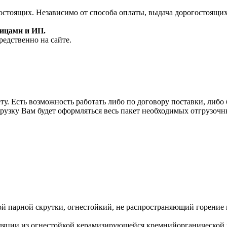
огостоящих. Независимо от способа оплаты, выдача дорогостоящи
лицами и ИП.
редственно на сайте.
у. Есть возможность работать либо по договору поставки, либо б
рузку Вам будет оформляться весь пакет необходимых отгрузочн
парной скрутки, огнестойкий, не распространяющий горение 
оляции из огнестойкой керамизирующейся кремнийорганической