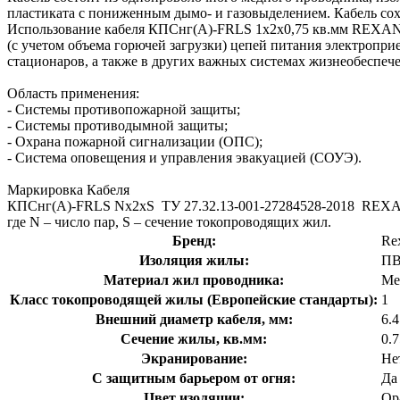
пластиката с пониженным дымо- и газовыделением. Кабель сохр
Использование кабеля КПСнг(А)-FRLS 1x2x0,75 кв.мм REXANT
(с учетом объема горючей загрузки) цепей питания электроп
стационаров, а также в других важных системах жизнеобеспеч
Область применения:
- Системы противопожарной защиты;
- Системы противодымной защиты;
- Охрана пожарной сигнализации (ОПС);
- Система оповещения и управления эвакуацией (СОУЭ).
Маркировка Кабеля
КПСнг(А)-FRLS Nх2хS ТУ 27.32.13-001-27284528-2018 REXA
где N – число пар, S – cечение токопроводящих жил.
Бренд:
Re
Изоляция жилы:
ПВ
Материал жил проводника:
Ме
Класс токопроводящей жилы (Европейские стандарты):
1
Внешний диаметр кабеля, мм:
6.
Сечение жилы, кв.мм:
0.
Экранирование:
Не
С защитным барьером от огня:
Да
Цвет изоляции:
Ор