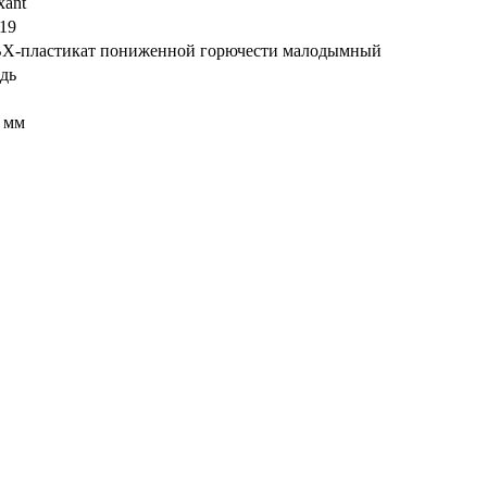
xant
019
Х-пластикат пониженной горючести малодымный
дь
4 мм