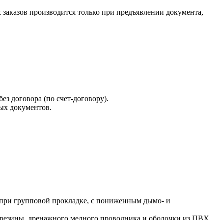
х заказов производится только при предъявлении документа,
ез договора (по счет-договору).
ых документов.
при групповой прокладке, с пониженным дымо- и
 резины, дренажного медного проводника и оболочки из ПВХ