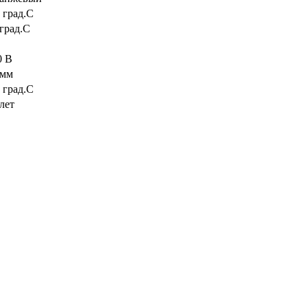
 град.C
 град.C
0 В
 мм
 град.C
лет