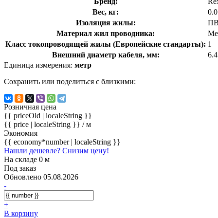
Бренд:
Re
Вес, кг:
0.
Изоляция жилы:
ПВ
Материал жил проводника:
Ме
Класс токопроводящей жилы (Европейские стандарты):
1
Внешний диаметр кабеля, мм:
6.
Единица измерения:
метр
Сохранить или поделиться с близкими:
Розничная цена
{{ priceOld | localeString }}
{{ price | localeString }}
/ м
Экономия
{{ economy*number | localeString }}
Нашли дешевле? Снизим цену!
На складе 0 м
Под заказ
Обновлено 05.08.2026
-
+
В корзину