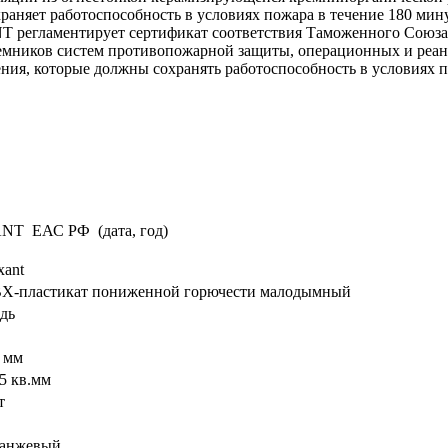
аняет работоспособность в условиях пожара в течение 180 мину
 регламентирует сертификат соответствия Таможенного Союза
риемников систем противопожарной защиты, операционных и реа
ения, которые должны сохранять работоспособность в условиях 
NT ЕАС РФ (дата, год)
xant
Х-пластикат пониженной горючести малодымный
дь
4 мм
75 кв.мм
т
анжевый