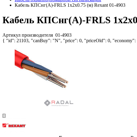
Кабель КПСнг(А)-FRLS 1х2х0.75 (м) Rexant 01-4903
Кабель КПСнг(А)-FRLS 1х2х0.
Артикул производителя
01-4903
{ "id": 21103, "canBuy": "N", "price": 0, "priceOld": 0, "economy":
[]