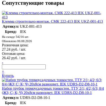
Сопутствующие товары
Клемма строительно-монтаж. СМК 222-413 IEK UKZ-001-413
Артикул:
UKZ-001-413
Бренд:
IEK
На складе 54216 шт.
Обновлено 06.08.2026
Розничная цена:
27.24 руб. / шт.
Оптовая цена:
26.42 руб. / шт.
-
+
Купить
Набор трубок термоусадочных тонкостен. ТТУ 2/1; 4/2; 6/3; 8/4
(ЖЗ; С; К; Ч) 20х8см разноцвет. IEK UDRS-D2-D8-10-1
Артикул:
UDRS-D2-D8-10-1
Бренд:
IEK