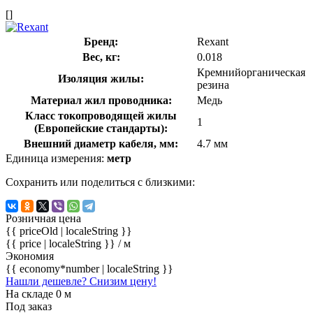
[]
Бренд:
Rexant
Вес, кг:
0.018
Кремнийорганическая
Изоляция жилы:
резина
Материал жил проводника:
Медь
Класс токопроводящей жилы
1
(Европейские стандарты):
Внешний диаметр кабеля, мм:
4.7 мм
Единица измерения:
метр
Сохранить или поделиться с близкими:
Розничная цена
{{ priceOld | localeString }}
{{ price | localeString }}
/ м
Экономия
{{ economy*number | localeString }}
Нашли дешевле? Снизим цену!
На складе 0 м
Под заказ