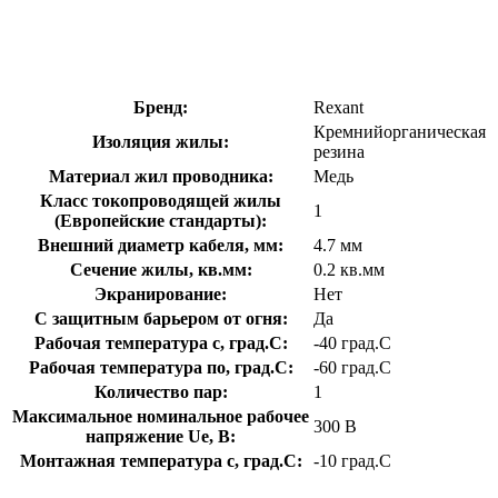
Бренд:
Rexant
Кремнийорганическая
Изоляция жилы:
резина
Материал жил проводника:
Медь
Класс токопроводящей жилы
1
(Европейские стандарты):
Внешний диаметр кабеля, мм:
4.7 мм
Сечение жилы, кв.мм:
0.2 кв.мм
Экранирование:
Нет
С защитным барьером от огня:
Да
Рабочая температура с, град.C:
-40 град.C
Рабочая температура по, град.C:
-60 град.C
Количество пар:
1
Максимальное номинальное рабочее
300 В
напряжение Ue, В:
Монтажная температура с, град.C:
-10 град.C