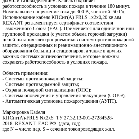
дымо- и газовыделением. Кабель сохраняет
работоспособность в условиях пожара в течение 180 минут.
Номинальное напряжение тока до 300 В, частотой 50 Гц.
Использование кабеля КПСнг(А)-FRLS 1x2x0,20 кв.мм
REXANT регламентирует сертификат соответствия
Таможенного Союза (EAC). Применяется для одиночной или
групповой прокладки (с учетом объема горючей загрузки)
цепей питания электроприемников систем противопожарной
защиты, операционных и реанимационно-анестезионного
оборудования больниц и стационаров, а также в других
важных системах жизнеобеспечения, которые должны
сохранять работоспособность в условиях пожара.
Область применения:
- Системы противопожарной защиты;
- Системы противодымной защиты;
- Охрана пожарной сигнализации (ОПС);
- Система оповещения и управления эвакуацией (СОУЭ);
- Автоматическая установка пожаротушения (АУПТ).
Маркировка Кабеля
КПСнг(А)-FRLS Nх2хS ТУ 27.32.13-001-27284528-
2018 REXANT ЕАС РФ (дата, год)
где N – число пар, S – cечение токопроводящих жил.