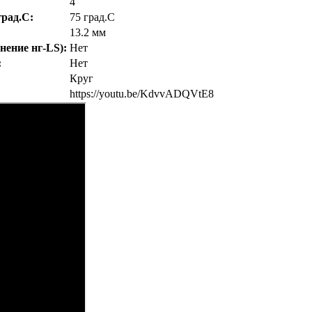
4
рад.C:
75 град.C
13.2 мм
нение нг-LS):
Нет
:
Нет
Круг
https://youtu.be/KdvvADQVtE8