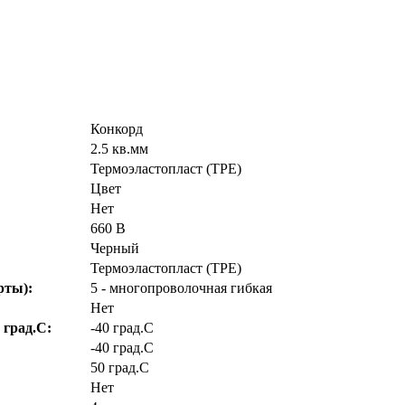
Конкорд
2.5 кв.мм
Термоэластопласт (TPE)
Цвет
Нет
660 В
Черный
Термоэластопласт (TPE)
рты):
5 - многопроволочная гибкая
Нет
 град.C:
-40 град.C
-40 град.C
50 град.C
Нет