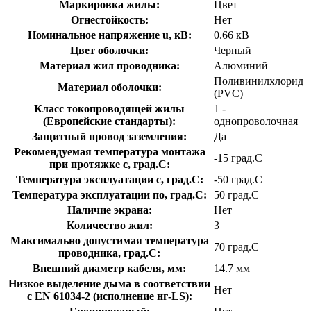
Маркировка жилы:
Цвет
Огнестойкость:
Нет
Номинальное напряжение u, кВ:
0.66 кВ
Цвет оболочки:
Черный
Материал жил проводника:
Алюминий
Поливинилхлорид
Материал оболочки:
(PVC)
Класс токопроводящей жилы
1 -
(Европейские стандарты):
однопроволочная
Защитный провод заземления:
Да
Рекомендуемая температура монтажа
-15 град.C
при протяжке с, град.C:
Температура эксплуатации с, град.C:
-50 град.C
Температура эксплуатации по, град.C:
50 град.C
Наличие экрана:
Нет
Количество жил:
3
Максимально допустимая температура
70 град.C
проводника, град.C:
Внешний диаметр кабеля, мм:
14.7 мм
Низкое выделение дыма в соответствии
Нет
с EN 61034-2 (исполнение нг-LS):