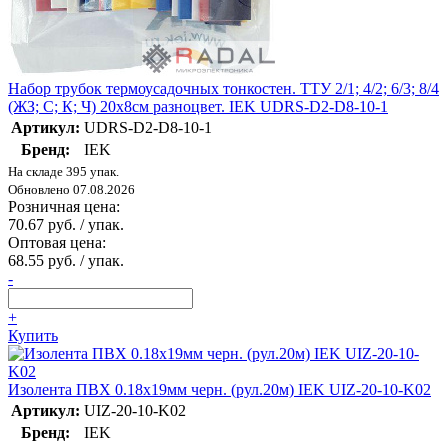
Набор трубок термоусадочных тонкостен. ТТУ 2/1; 4/2; 6/3; 8/4
(ЖЗ; С; К; Ч) 20х8см разноцвет. IEK UDRS-D2-D8-10-1
Артикул:
UDRS-D2-D8-10-1
Бренд:
IEK
На складе 395 упак.
Обновлено 07.08.2026
Розничная цена:
70.67 руб. / упак.
Оптовая цена:
68.55 руб. / упак.
-
+
Купить
Изолента ПВХ 0.18х19мм черн. (рул.20м) IEK UIZ-20-10-K02
Артикул:
UIZ-20-10-K02
Бренд:
IEK