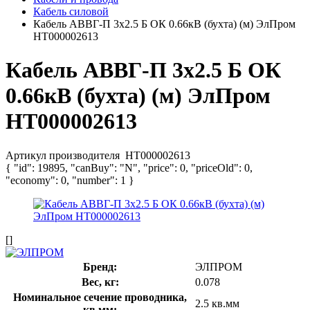
Кабель силовой
Кабель АВВГ-П 3х2.5 Б ОК 0.66кВ (бухта) (м) ЭлПром
НТ000002613
Кабель АВВГ-П 3х2.5 Б ОК
0.66кВ (бухта) (м) ЭлПром
НТ000002613
Артикул производителя
НТ000002613
{ "id": 19895, "canBuy": "N", "price": 0, "priceOld": 0,
"economy": 0, "number": 1 }
[]
Бренд:
ЭЛПРОМ
Вес, кг:
0.078
Номинальное сечение проводника,
2.5 кв.мм
кв.мм: