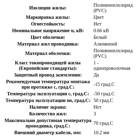
Поливинилхлорид
Изоляция жилы:
(PVC)
Маркировка жилы:
Цвет
Огнестойкость:
Нет
Номинальное напряжение u, кВ:
0.66 кВ
Цвет оболочки:
Белый
Материал жил проводника:
Алюминий
Поливинилхлорид
Материал оболочки:
(PVC)
Класс токопроводящей жилы
1 -
(Европейские стандарты):
однопроволочная
Защитный провод заземления:
Да
Рекомендуемая температура монтажа
-15 град.C
при протяжке с, град.C:
Температура эксплуатации с, град.C:
-50 град.C
Температура эксплуатации по, град.C:
50 град.C
Наличие экрана:
Нет
Количество жил:
3
Максимально допустимая температура
70 град.C
проводника, град.C:
Внешний диаметр кабеля, мм:
10.2 мм