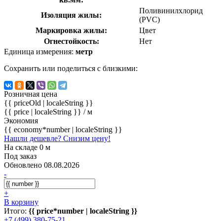
Поливинилхлорид
Изоляция жилы:
(PVC)
Маркировка жилы:
Цвет
Огнестойкость:
Нет
Единица измерения:
метр
Сохранить или поделиться с близкими:
Розничная цена
{{ priceOld | localeString }}
{{ price | localeString }}
/ м
Экономия
{{ economy*number | localeString }}
Нашли дешевле? Снизим цену!
На складе 0 м
Под заказ
Обновлено 08.08.2026
-
+
В корзину
Итого:
{{ price*number | localeString }}
+7 (499) 380-75-21