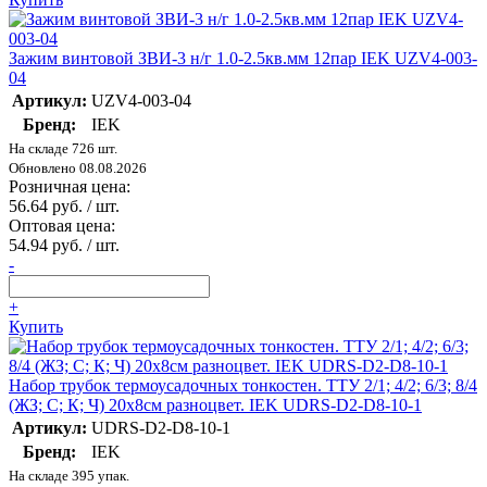
Зажим винтовой ЗВИ-3 н/г 1.0-2.5кв.мм 12пар IEK UZV4-003-
04
Артикул:
UZV4-003-04
Бренд:
IEK
На складе 726 шт.
Обновлено 08.08.2026
Розничная цена:
56.64 руб. / шт.
Оптовая цена:
54.94 руб. / шт.
-
+
Купить
Набор трубок термоусадочных тонкостен. ТТУ 2/1; 4/2; 6/3; 8/4
(ЖЗ; С; К; Ч) 20х8см разноцвет. IEK UDRS-D2-D8-10-1
Артикул:
UDRS-D2-D8-10-1
Бренд:
IEK
На складе 395 упак.