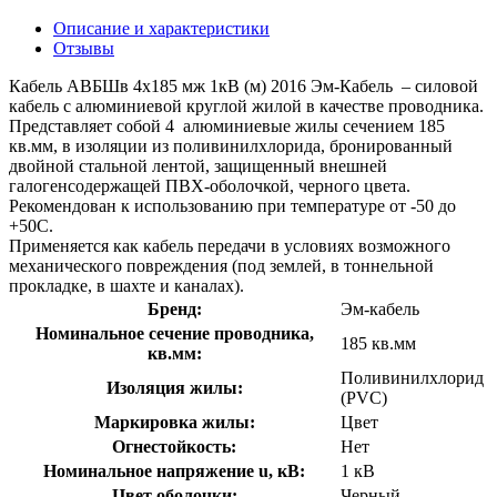
Описание и характеристики
Отзывы
Кабель АВБШв 4х185 мж 1кВ (м) 2016 Эм-Кабель – силовой
кабель с алюминиевой круглой жилой в качестве проводника.
Представляет собой 4 алюминиевые жилы сечением 185
кв.мм, в изоляции из поливинилхлорида, бронированный
двойной стальной лентой, защищенный внешней
галогенсодержащей ПВХ-оболочкой, черного цвета.
Рекомендован к использованию при температуре от -50 до
+50С.
Применяется как кабель передачи в условиях возможного
механического повреждения (под землей, в тоннельной
прокладке, в шахте и каналах).
Бренд:
Эм-кабель
Номинальное сечение проводника,
185 кв.мм
кв.мм:
Поливинилхлорид
Изоляция жилы:
(PVC)
Маркировка жилы:
Цвет
Огнестойкость:
Нет
Номинальное напряжение u, кВ:
1 кВ
Цвет оболочки:
Черный