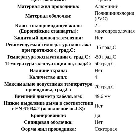
Материал жил проводника:
Алюминий
Поливинилхлорид
Материал оболочки:
(PVC)
Класс токопроводящей жилы
2 -
(Европейские стандарты):
многопроволочная
Защитный провод заземления:
Нет
Рекомендуемая температура монтажа
-15 град.C
при протяжке с, град.C:
Температура эксплуатации с, град.C:
-50 град.C
Температура эксплуатации по, град.C:
50 град.C
Наличие экрана:
Нет
Количество жил:
4
Максимально допустимая температура
70 град.C
проводника, град.C:
Внешний диаметр кабеля, мм:
49.6 мм
Низкое выделение дыма в соответствии
Нет
с EN 61034-2 (исполнение нг-LS):
Бронированый:
Да
Свинцовая оболочка:
Нет
Форма жил проводника:
Секторная