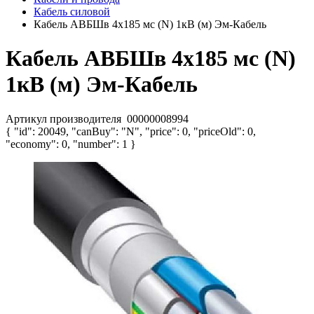
Кабель силовой
Кабель АВБШв 4х185 мс (N) 1кВ (м) Эм-Кабель
Кабель АВБШв 4х185 мс (N)
1кВ (м) Эм-Кабель
Артикул производителя
00000008994
{ "id": 20049, "canBuy": "N", "price": 0, "priceOld": 0,
"economy": 0, "number": 1 }