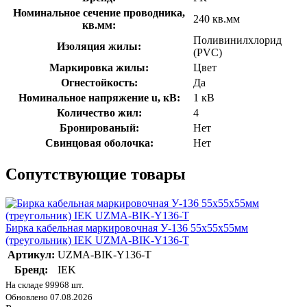
Номинальное сечение проводника,
240 кв.мм
кв.мм:
Поливинилхлорид
Изоляция жилы:
(PVC)
Маркировка жилы:
Цвет
Огнестойкость:
Да
Номинальное напряжение u, кВ:
1 кВ
Количество жил:
4
Бронированый:
Нет
Свинцовая оболочка:
Нет
Сопутствующие товары
Бирка кабельная маркировочная У-136 55х55х55мм
(треугольник) IEK UZMA-BIK-Y136-T
Артикул:
UZMA-BIK-Y136-T
Бренд:
IEK
На складе 99968 шт.
Обновлено 07.08.2026