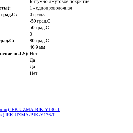
Битумно-джутовое покрытие
рты):
1 - однопроволочная
 град.C:
0 град.C
-50 град.C
50 град.C
3
рад.C:
80 град.C
46.9 мм
нение нг-LS):
Нет
Да
Да
Нет
ник) IEK UZMA-BIK-Y136-T