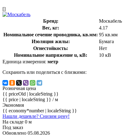
[]
Бренд:
Москабель
Вес, кг:
4.17
Номинальное сечение проводника, кв.мм:
95 кв.мм
Изоляция жилы:
Бумага
Огнестойкость:
Нет
Номинальное напряжение u, кВ:
10 кВ
Единица измерения:
метр
Сохранить или поделиться с близкими:
Розничная цена
{{ priceOld | localeString }}
{{ price | localeString }}
/ м
Экономия
{{ economy*number | localeString }}
Нашли дешевле? Снизим цену!
На складе 0 м
Под заказ
Обновлено 05.08.2026
-