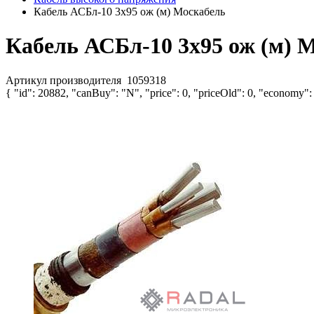
Кабель АСБл-10 3х95 ож (м) Москабель
Кабель АСБл-10 3х95 ож (м) 
Артикул производителя
1059318
{ "id": 20882, "canBuy": "N", "price": 0, "priceOld": 0, "economy":