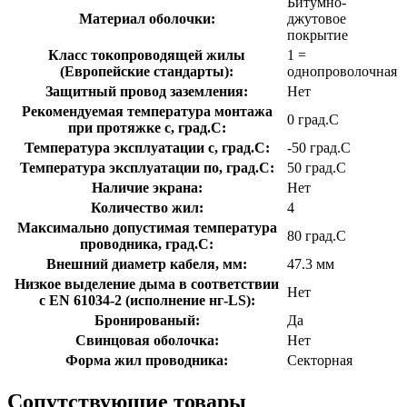
Битумно-
Материал оболочки:
джутовое
покрытие
Класс токопроводящей жилы
1 =
(Европейские стандарты):
однопроволочная
Защитный провод заземления:
Нет
Рекомендуемая температура монтажа
0 град.C
при протяжке с, град.C:
Температура эксплуатации с, град.C:
-50 град.C
Температура эксплуатации по, град.C:
50 град.C
Наличие экрана:
Нет
Количество жил:
4
Максимально допустимая температура
80 град.C
проводника, град.C:
Внешний диаметр кабеля, мм:
47.3 мм
Низкое выделение дыма в соответствии
Нет
с EN 61034-2 (исполнение нг-LS):
Бронированый:
Да
Свинцовая оболочка:
Нет
Форма жил проводника:
Секторная
Сопутствующие товары