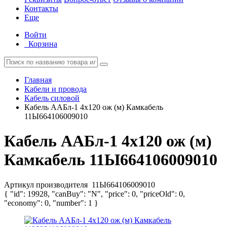
Контакты
Еще
Войти
Корзина
Главная
Кабели и провода
Кабель силовой
Кабель ААБл-1 4х120 ож (м) Камкабель
11Ы664106009010
Кабель ААБл-1 4х120 ож (м)
Камкабель 11Ы664106009010
Артикул производителя
11Ы664106009010
{ "id": 19928, "canBuy": "N", "price": 0, "priceOld": 0,
"economy": 0, "number": 1 }