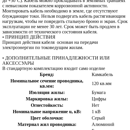
до +50°С). Кабель можно прокладывать в земляных траншеях
с невысоким показателем коррозионной активности.
Монтировать кабель необходимо в земле, где отсутствуют
блуждающие токи. Нельзя подвергать кабель растягивающим
нагрузкам, чтобы не повредить стальную броню и экран. Срок
эксплуатации не менее 30 лет. Срок может быть продлен в
зависимости от технического состояния кабеля.
• ПРИНЦИП ДЕЙСТВИЯ
Принцип действия кабеля основан на передачи
электроэнергии по токоведущим жилам.
• ДОПОЛНИТЕЛЬНЫЕ ПРИНАДЛЕЖНОСТИ ИЛИ
АКСЕССУАРЫ
В стандартную комплектацию входит само изделие
Бренд:
Камкабель
Номинальное сечение проводника,
120 кв.мм
кв.мм:
Изоляция жилы:
Бумага
Маркировка жилы:
Цифры
Огнестойкость:
Нет
Номинальное напряжение u, кВ:
1 кВ
Цвет оболочки:
Серый
Материал жил проводника:
Алюминий