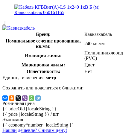
[]
Бренд:
Кавказкабель
Номинальное сечение проводника,
240 кв.мм
кв.мм:
Поливинилхлорид
Изоляция жилы:
(PVC)
Маркировка жилы:
Цвет
Огнестойкость:
Нет
Единица измерения:
метр
Сохранить или поделиться с близкими:
Розничная цена
{{ priceOld | localeString }}
{{ price | localeString }}
/ шт
Экономия
{{ economy*number | localeString }}
Нашли дешевле? Снизим цену!