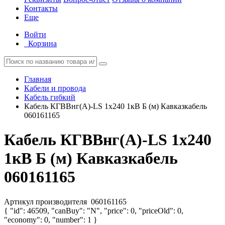
Контакты
Еще
Войти
Корзина
Главная
Кабели и провода
Кабель гибкий
Кабель КГВВнг(А)-LS 1х240 1кВ Б (м) Кавказкабель
060161165
Кабель КГВВнг(А)-LS 1х240
1кВ Б (м) Кавказкабель
060161165
Артикул производителя
060161165
{ "id": 46509, "canBuy": "N", "price": 0, "priceOld": 0,
"economy": 0, "number": 1 }