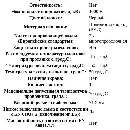
Огнестойкость:
Нет
Номинальное напряжение u, кВ:
1000 В
Цвет оболочки:
Черный
Поливинилхлорид
Материал оболочки:
(PVC)
Класс токопроводящей жилы
3 -
(Европейские стандарты):
многопроволочная
Защитный провод заземления:
Нет
Рекомендуемая температура монтажа
-15 град.C
при протяжке с, град.C:
Температура эксплуатации с, град.C:
-50 град.C
Температура эксплуатации по, град.C:
50 град.C
Наличие экрана:
Нет
Количество жил:
1
Максимально допустимая температура
70 град.C
проводника, град.C:
Внешний диаметр кабеля, мм:
31.6 мм
Низкое выделение дыма в соответствии
Да
с EN 61034-2 (исполнение нг-LS):
Маслостойкость в соответствии с EN
Нет
60811-2-1: