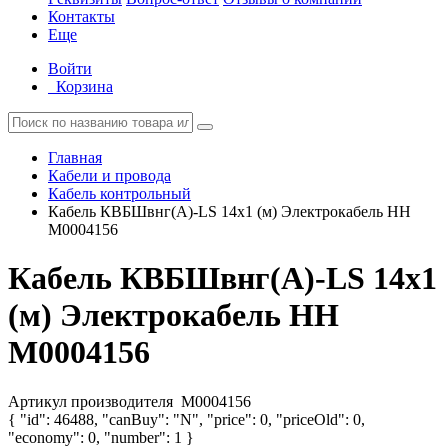
Контакты
Еще
Войти
Корзина
Главная
Кабели и провода
Кабель контрольный
Кабель КВБШвнг(А)-LS 14х1 (м) Электрокабель НН
M0004156
Кабель КВБШвнг(А)-LS 14х1
(м) Электрокабель НН
M0004156
Артикул производителя
M0004156
{ "id": 46488, "canBuy": "N", "price": 0, "priceOld": 0,
"economy": 0, "number": 1 }