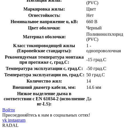
Изоляция жилы:
(PVC)
Маркировка жилы:
Цвет
Огнестойкость:
Нет
Номинальное напряжение u, кВ:
660 В
Цвет оболочки:
Черный
Поливинилхлорид
Материал оболочки:
(PVC)
Класс токопроводящей жилы
1 -
(Европейские стандарты):
однопроволочная
Рекомендуемая температура монтажа
-15 град.C
при протяжке с, град.C:
Температура эксплуатации с, град.C:
-50 град.C
Температура эксплуатации по, град.C:
50 град.C
Количество жил:
14
Внешний диаметр кабеля, мм:
14.6 мм
Низкое выделение дыма в
соответствии с EN 61034-2 (исполнение
Да
нг-LS):
Войти
Присоединяйтесь к нам в социальных сетях!
vk
instagram
RADAL