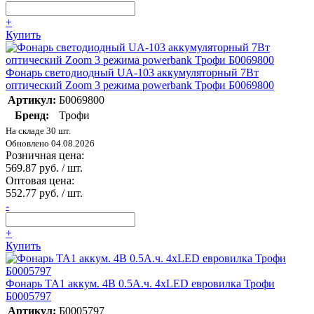
+
Купить
Фонарь светодиодный UA-103 аккумуляторный 7Вт
оптический Zoom 3 режима powerbank Трофи Б0069800
Артикул:
Б0069800
Бренд:
Трофи
На складе 30 шт.
Обновлено 04.08.2026
Розничная цена:
569.87 руб. / шт.
Оптовая цена:
552.77 руб. / шт.
-
+
Купить
Фонарь TA1 аккум. 4В 0.5А.ч. 4хLED евровилка Трофи
Б0005797
Артикул:
Б0005797