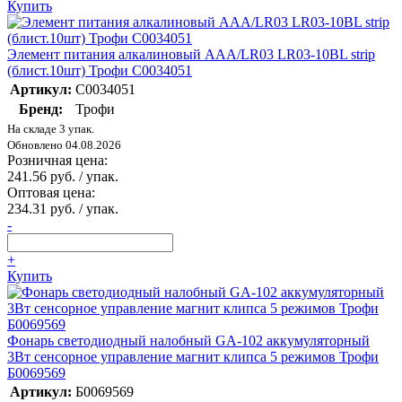
Купить
Элемент питания алкалиновый AAA/LR03 LR03-10BL strip
(блист.10шт) Трофи C0034051
Артикул:
C0034051
Бренд:
Трофи
На складе 3 упак.
Обновлено 04.08.2026
Розничная цена:
241.56 руб. / упак.
Оптовая цена:
234.31 руб. / упак.
-
+
Купить
Фонарь светодиодный налобный GA-102 аккумуляторный
3Вт сенсорное управление магнит клипса 5 режимов Трофи
Б0069569
Артикул:
Б0069569