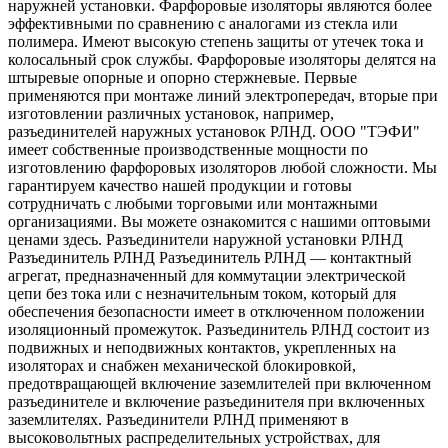
наружней установки. Фарфоровые изоляторы являются более
эффективными по сравнению с аналогами из стекла или
полимера. Имеют высокую степень защиты от утечек тока и
колосальный срок службы. Фарфоровые изоляторы делятся на
штыревые опорные и опорно стержневые. Первые
применяются при монтаже линий электропередач, вторые при
изготовлении различных установок, например,
разъединителей наружных установок РЛНД. ООО "ТЭФИ"
имеет собственные производственные мощности по
изготовлению фарфоровых изоляторов любой сложности. Мы
гарантируем качество нашей продукции и готовы
сотрудничать с любыми торговыми или монтажными
организациями. Вы можете ознакомится с нашими оптовыми
ценами здесь. Разъединители наружной установки РЛНД
Разъединитель РЛНД Разъединитель РЛНД — контактный
агрегат, предназначенный для коммутации электрической
цепи без тока или с незначительным током, который для
обеспечения безопасности имеет в отключенном положении
изоляционный промежуток. Разъединитель РЛНД состоит из
подвижных и неподвижных контактов, укрепленных на
изоляторах и снабжен механической блокировкой,
предотвращающей включение заземлителей при включенном
разъединителе и включение разъединителя при включенных
заземлителях. Разъединители РЛНД применяют в
высоковольтных распределительных устройствах, для