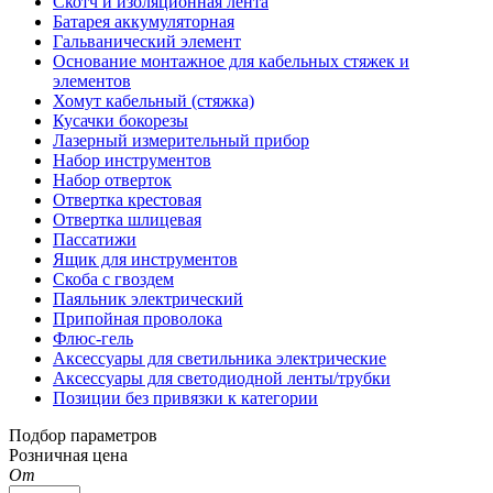
Скотч и изоляционная лента
Батарея аккумуляторная
Гальванический элемент
Основание монтажное для кабельных стяжек и
элементов
Хомут кабельный (стяжка)
Кусачки бокорезы
Лазерный измерительный прибор
Набор инструментов
Набор отверток
Отвертка крестовая
Отвертка шлицевая
Пассатижи
Ящик для инструментов
Скоба с гвоздем
Паяльник электрический
Припойная проволока
Флюс-гель
Аксессуары для светильника электрические
Аксессуары для светодиодной ленты/трубки
Позиции без привязки к категории
Подбор параметров
Розничная цена
От