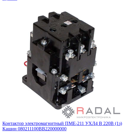
Контактор электромагнитный ПМЕ-211 УХЛ4 В 220В (1з)
Кашин 080211100ВВ220000000