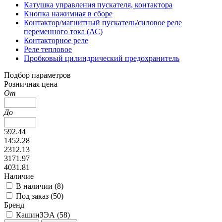
Катушка управления пускателя, контактора
Кнопка нажимная в сборе
Контактор/магнитный пускатель/силовое реле
переменного тока (АС)
Контакторное реле
Реле тепловое
Пробковый цилиндрический предохранитель
Подбор параметров
Розничная цена
От
До
592.44
1452.28
2312.13
3171.97
4031.81
Наличие
В наличии (
8
)
Под заказ (
50
)
Бренд
КашинЗЭА (
58
)